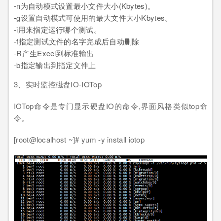
-n为自动模式设置最小文件大小(Kbytes)。
-g设置自动模式可使用的最大文件大小Kbytes。
-i用来指定运行哪个测试。
-f指定测试文件的名字完成后自动删除
-R产生Excel到标准输出
-b指定输出到指定文件上
3、实时监控磁盘IO-IOTop
IOTop命令是专门显示硬盘IO的命令,界面风格类似top命
令。
[root@localhost ~]# yum -y install iotop