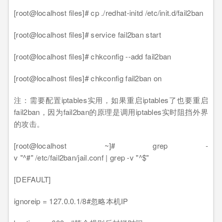
[root@localhost files]# cp ./redhat-initd /etc/init.d/fail2ban
[root@localhost files]# service fail2ban start
[root@localhost files]# chkconfig --add fail2ban
[root@localhost files]# chkconfig fail2ban on
注：需要配置iptables实用，如果重启iptables了也要重启
fail2ban，因为fail2ban的原理是调用iptables实时阻挡外界
的攻击。
[root@localhost ~]# grep -
v "^#" /etc/fail2ban/jail.conf | grep -v "^$"
[DEFAULT]
ignoreip = 127.0.0.1/8#忽略本机IP