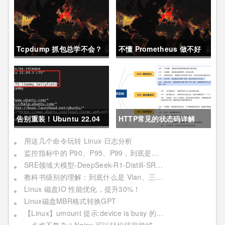
Tcpdump 抓包总学不会？
不懂 Prometheus 做不好
这篇保姆级教程，今天可以
运维？那就来看这一篇干货
拿下！
吧。
告别重装！Ubuntu 22.04
HTTP常见的状态码详解
直升24.04教程，零数据丢
用这几个命令玩转 Linux 日志分析
监控指标中的 P90、P95、P99，到底是个啥？
失的终极方案
SRE领域大模型-DeepSeek-R1-Distill-SRE-Qwen-32B-INT8
教科书级别的理解：到底什么是 Vlan、三层交换机、网关与DNS？
Linux 磁盘IO 性能优化，提升30%！
Linux磁盘MBR格式转换GPT
【Linux】umount 提示:device is busy 的处理方法(In some cases useful info about processes that use )