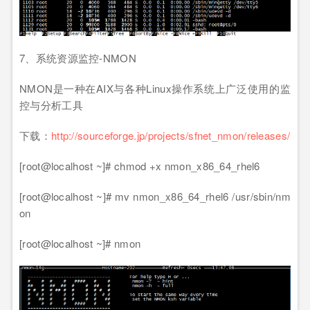
7、系统资源监控-NMON
NMON是一种在AIX与各种Linux操作系统上广泛使用的监
控与分析工具
下载：
http://sourceforge.jp/projects/sfnet_nmon/releases/
[root@localhost ~]# chmod +x nmon_x86_64_rhel6
[root@localhost ~]# mv nmon_x86_64_rhel6 /usr/sbin/nm
on
[root@localhost ~]# nmon