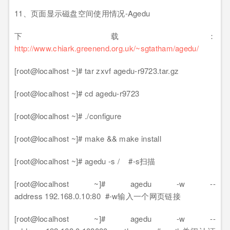
11、页面显示磁盘空间使用情况-Agedu
下载：
http://www.chiark.greenend.org.uk/~sgtatham/agedu/
[root@localhost ~]# tar zxvf agedu-r9723.tar.gz
[root@localhost ~]# cd agedu-r9723
[root@localhost ~]# ./configure
[root@localhost ~]# make && make install
[root@localhost ~]# agedu -s / #-s扫描
[root@localhost ~]# agedu -w --
address 192.168.0.10:80 #-w输入一个网页链接
[root@localhost ~]# agedu -w --