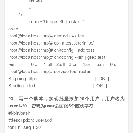
;;
*)
echo $"Usage: $0 {restart}"
esac
[root@localhost tmp]# chmod u+x test
[root@localhost tmp]# cp -a test /etc/init.d/
[root@localhost tmp]# chkconfig --add test
[root@localhost tmp]# chkconfig --list | grep test
test 0:off 1:off 2:off 3:on 4:on 5:on 6:off
[root@localhost tmp]# service test restart
Stopping httpd: [ OK ]
Starting httpd: [ OK ]
23、写一个脚本，实现批量添加20个用户，用户名为
user1-20，密码为user后面跟5个随机字符
#!/bin/bash
#description: useradd
for i in `seq 1 20`