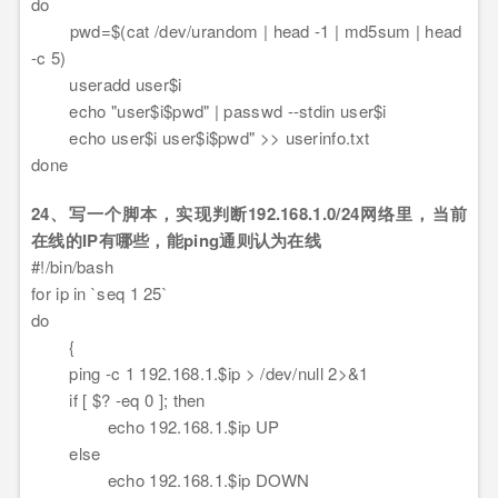
do
pwd=$(cat /dev/urandom | head -1 | md5sum | head
-c 5)
useradd user$i
echo "user$i$pwd" | passwd --stdin user$i
echo user$i user$i$pwd" >> userinfo.txt
done
24、写一个脚本，实现判断192.168.1.0/24网络里，当前
在线的IP有哪些，能ping通则认为在线
#!/bin/bash
for ip in `seq 1 25`
do
{
ping -c 1 192.168.1.$ip > /dev/null 2>&1
if [ $? -eq 0 ]; then
echo 192.168.1.$ip UP
else
echo 192.168.1.$ip DOWN