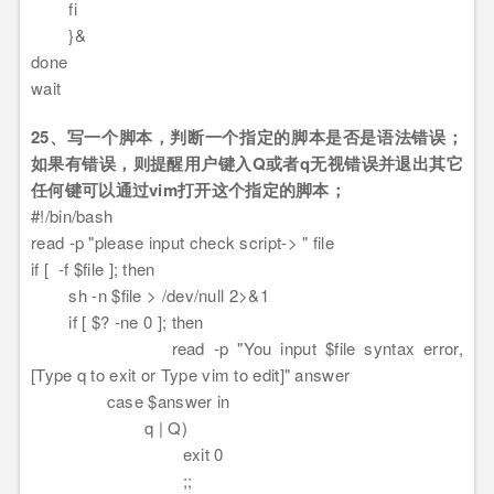
fi
}&
done
wait
25、写一个脚本，判断一个指定的脚本是否是语法错误；
如果有错误，则提醒用户键入Q或者q无视错误并退出其它
任何键可以通过vim打开这个指定的脚本；
#!/bin/bash
read -p "please input check script-> " file
if [ -f $file ]; then
sh -n $file > /dev/null 2>&1
if [ $? -ne 0 ]; then
read -p "You input $file syntax error,
[Type q to exit or Type vim to edit]" answer
case $answer in
q | Q)
exit 0
;;