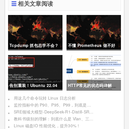
相关文章阅读
Tcpdump 抓包总学不会？
不懂 Prometheus 做不好
这篇保姆级教程，今天可以
运维？那就来看这一篇干货
拿下！
吧。
告别重装！Ubuntu 22.04
HTTP常见的状态码详解
直升24.04教程，零数据丢
用这几个命令玩转 Linux 日志分析
监控指标中的 P90、P95、P99，到底是个啥？
失的终极方案
SRE领域大模型-DeepSeek-R1-Distill-SRE-Qwen-32B-INT8
教科书级别的理解：到底什么是 Vlan、三层交换机、网关与DNS？
Linux 磁盘IO 性能优化，提升30%！