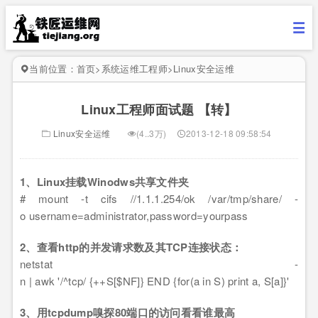
当前位置：
首页
>
系统运维工程师
>
Linux安全运维
Linux工程师面试题 【转】
Linux安全运维
(4..3万)
2013-12-18 09:58:54
1、Linux挂载Winodws共享文件夹
# mount -t cifs //1.1.1.254/ok /var/tmp/share/ -
o username=administrator,password=yourpass
2、查看http的并发请求数及其TCP连接状态：
netstat -
n | awk '/^tcp/ {++S[$NF]} END {for(a in S) print a, S[a]}'
3、用tcpdump嗅探80端口的访问看看谁最高