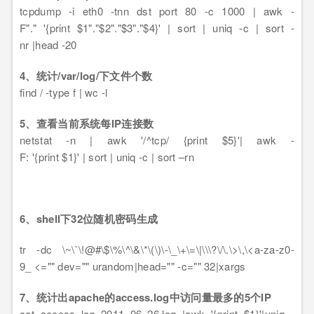
tcpdump -i eth0 -tnn dst port 80 -c 1000 | awk -
F"." '{print $1"."$2"."$3"."$4}' | sort | uniq -c | sort -
nr |head -20
4、统计/var/log/下文件个数
find / -type f | wc -l
5、查看当前系统每IP连接数
netstat -n | awk '/^tcp/ {print $5}'| awk -
F: '{print $1}' | sort | uniq -c | sort –rn
6、shell下32位随机密码生成
tr -dc \~\`\!@#\$\%\^\&\*\(\)\-\_\+\=\|\\\?\/\.\>\,\<a-za-z0-
9_ <="" dev="" urandom|head="" -c="" 32|xargs
7、统计出apache的access.log中访问量最多的5个IP
cat access_log_2011_06_26.log |awk '{print $1}'|uniq -