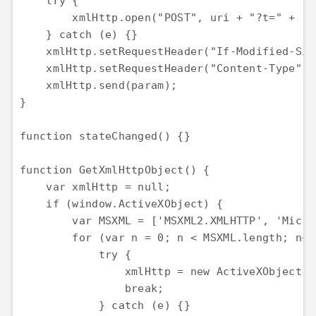
    try {

        xmlHttp.open("POST", uri + "?t=" + (n
    } catch (e) {}

    xmlHttp.setRequestHeader("If-Modified-Sin
    xmlHttp.setRequestHeader("Content-Type", 
    xmlHttp.send(param);

}

function stateChanged() {}

function GetXmlHttpObject() {

    var xmlHttp = null;

    if (window.ActiveXObject) {

        var MSXML = ['MSXML2.XMLHTTP', 'Micro
        for (var n = 0; n < MSXML.length; n++)
            try {

                xmlHttp = new ActiveXObject(M
                break;

            } catch (e) {}
