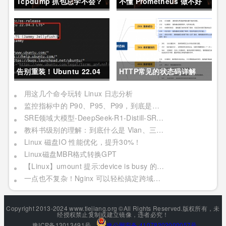
Tcpdump 抓包总学不会？
不懂 Prometheus 做不好
这篇保姆级教程，今天可以
运维？那就来看这一篇干货
拿下！
吧。
告别重装！Ubuntu 22.04
HTTP常见的状态码详解
直升24.04教程，零数据丢
用这几个命令玩转 Linux 日志分析
监控指标中的 P90、P95、P99，到底是个啥？
失的终极方案
SRE领域大模型-DeepSeek-R1-Distill-SRE-Qwen-32B-INT8
教科书级别的理解：到底什么是 Vlan、三层交换机、网关与DNS？
Linux 磁盘IO 性能优化，提升30%！
Linux磁盘MBR格式转换GPT
【Linux】umount 提示:device is busy 的处理方法(In some cases useful info about processes that use )
一点也不复杂！Nginx 可以轻松搞定跨域问题？妥妥加薪！
Copyright 2013-2024 www.tiejiang.org ©All Rights Reserved.版权所有，未
经授权禁止复制或建立镜像，违者必究！
豫ICP备13013491号
豫公网安备 41078202000057号