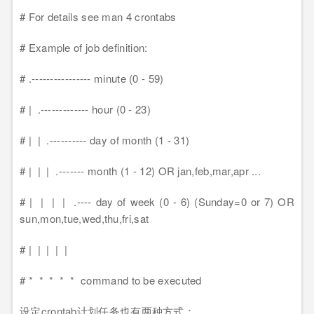
# For details see man 4 crontabs
# Example of job definition:
# .---------------- minute (0 - 59)
# | .------------- hour (0 - 23)
# | | .---------- day of month (1 - 31)
# | | | .------- month (1 - 12) OR jan,feb,mar,apr ...
# | | | | .---- day of week (0 - 6) (Sunday=0 or 7) OR
sun,mon,tue,wed,thu,fri,sat
# | | | | |
# * * * * * command to be executed
设定crontab计划任务也有两种方式：