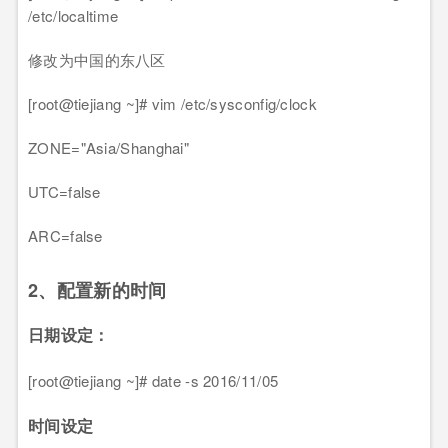
/etc/localtime
修改为中国的东八区
[root@tiejiang ~]# vim /etc/sysconfig/clock
ZONE="Asia/Shanghai"
UTC=false
ARC=false
2、配置新的时间
日期设定：
[root@tiejiang ~]# date -s 2016/11/05
时间设定