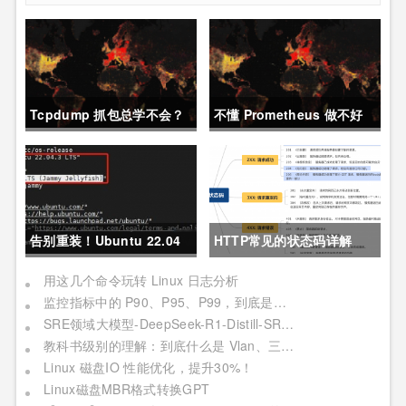
Tcpdump 抓包总学不会？
不懂 Prometheus 做不好
这篇保姆级教程，今天可以
运维？那就来看这一篇干货
拿下！
吧。
告别重装！Ubuntu 22.04
HTTP常见的状态码详解
直升24.04教程，零数据丢
用这几个命令玩转 Linux 日志分析
监控指标中的 P90、P95、P99，到底是个啥？
失的终极方案
SRE领域大模型-DeepSeek-R1-Distill-SRE-Qwen-32B-INT8
教科书级别的理解：到底什么是 Vlan、三层交换机、网关与DNS？
Linux 磁盘IO 性能优化，提升30%！
Linux磁盘MBR格式转换GPT