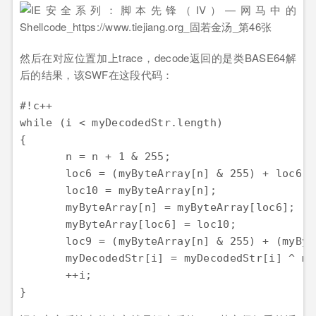
然后在对应位置加上trace，decode返回的是类BASE64解
后的结果，该SWF在这段代码：
#!c++

while (i < myDecodedStr.length) 

{

       n = n + 1 & 255;

       loc6 = (myByteArray[n] & 255) + loc6 & 
       loc10 = myByteArray[n];

       myByteArray[n] = myByteArray[loc6];

       myByteArray[loc6] = loc10;

       loc9 = (myByteArray[n] & 255) + (myByt
       myDecodedStr[i] = myDecodedStr[i] ^ my
       ++i;
