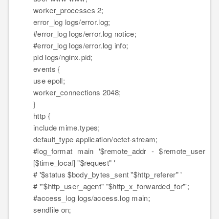
worker_processes 2;
error_log logs/error.log;
#error_log logs/error.log notice;
#error_log logs/error.log info;
pid logs/nginx.pid;
events {
use epoll;
worker_connections 2048;
}
http {
include mime.types;
default_type application/octet-stream;
#log_format main '$remote_addr - $remote_user
[$time_local] "$request" '
# '$status $body_bytes_sent "$http_referer" '
# '"$http_user_agent" "$http_x_forwarded_for"';
#access_log logs/access.log main;
sendfile on;