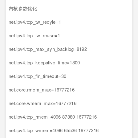
内核参数优化
net.ipv4.tcp_tw_recyle=1
net.ipv4.tcp_tw_reuse=1
net.ipv4.tcp_max_syn_backlog=8192
net.ipv4.tcp_keepalive_time=1800
net.ipv4.tcp_fin_timeout=30
net.core.rmem_max=16777216
net.core.wmem_max=16777216
net.ipv4.tcp_rmem=4096 87380 16777216
net.ipv4.tcp_wmem=4096 65536 16777216