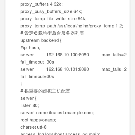
proxy_buffers 4 32k;
proxy_busy_buffers_size 64k;
proxy_temp_file_write_size 64k;
proxy_temp_path /usr/local/nginx/proxy_temp 1 2;
# 设定负载均衡后台服务器列表
upstream backend {
#ip_hash;
server 192.168.10.100:8080 max_fails=2
fail_timeout=30s ;
server 192.168.10.101:8080 max_fails=2
fail_timeout=30s ;
}
# 很重要的虚拟主机配置
server {
listen 80;
server_name itoatest.example.com;
root /apps/oaapp;
charset utf-8;
access_log logs/host.access.log main;