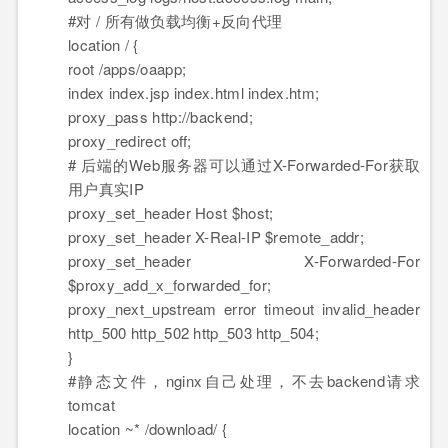
#对 / 所有做负载均衡+反向代理
location / {
root /apps/oaapp;
index index.jsp index.html index.htm;
proxy_pass http://backend;
proxy_redirect off;
# 后端的Web服务器可以通过X-Forwarded-For获取
用户真实IP
proxy_set_header Host $host;
proxy_set_header X-Real-IP $remote_addr;
proxy_set_header X-Forwarded-For
$proxy_add_x_forwarded_for;
proxy_next_upstream error timeout invalid_header
http_500 http_502 http_503 http_504;
}
#静态文件，nginx自己处理，不去backend请求
tomcat
location ~* /download/ {