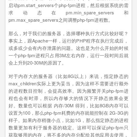
启动pm.start_servers个php-fpm进程，然后根据系统的需
求动态在pm.min_spare_servers和
pm.max_spare_servers之间调整php-fpm进程数。
那么，对于我们的服务器，选择哪种执行方式比较好呢？
事实上，跟Apache一样，运行的PHP程序在执行完成后，
或多或少会有内存泄露的问题。这也是为什么开始的时候
一个php-fpm进程只占用3M左右内存，运行一段时间后就
会上升到20-30M的原因了。
对于内存大的服务器（比如8G以上）来说，指定静态的
max_children实际上更为妥当，因为这样不需要进行额外
的进程数目控制，会提高效率。因为频繁开关php-fpm进
程也会有时滞，所以内存够大的情况下开静态效果会更
好。数量也可以根据 内存/30M 得到，比如8GB内存可以
设置为100，那么php-fpm耗费的内存就能控制在 2G-3G的
样子。如果内存稍微小点，比如1G，那么指定静态的进程
数量更加有利于服务器的稳定。这样可以保证php-fpm只
获取够用的内存，将不多的内存分配给其他应用去使用，