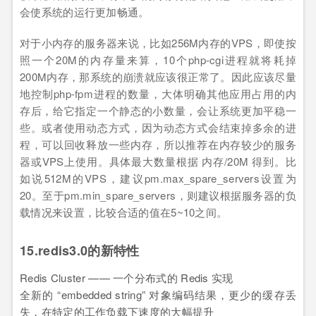
会使系统的运行更加畅通。
对于小内存的服务器来说，比如256M内存的VPS，即使按
照一个20M的内存量来算，10个php-cgi进程就将耗掉
200M内存，那系统的崩溃就应该很正常了。因此应该尽量
地控制php-fpm进程的数量，大体明确其他应用占用的内
存后，给它指定一个静态的小数量，会让系统更加平稳一
些。或者使用动态方式，因为动态方式会结束掉多余的进
程，可以回收释放一些内存，所以推荐在内存较少的服务
器或VPS上使用。具体最大数量根据 内存/20M 得到。比
如说512M的VPS，建议pm.max_spare_servers设置为
20。至于pm.min_spare_servers，则建议根据服务器的负
载情况来设置，比较合适的值在5~10之间。
15.redis3.0的新特性
Redis Cluster —— 一个分布式的 Redis 实现
全新的 “embedded string” 对象编码结果，更少的缓存丢
失，在特定的工作负载下速度的大幅提升