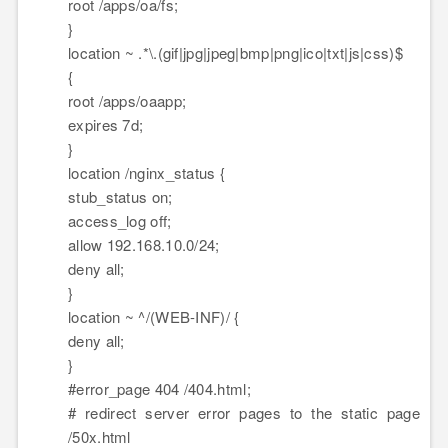
root /apps/oa/fs;
}
location ~ .*\.(gif|jpg|jpeg|bmp|png|ico|txt|js|css)$
{
root /apps/oaapp;
expires 7d;
}
location /nginx_status {
stub_status on;
access_log off;
allow 192.168.10.0/24;
deny all;
}
location ~ ^/(WEB-INF)/ {
deny all;
}
#error_page 404 /404.html;
# redirect server error pages to the static page
/50x.html