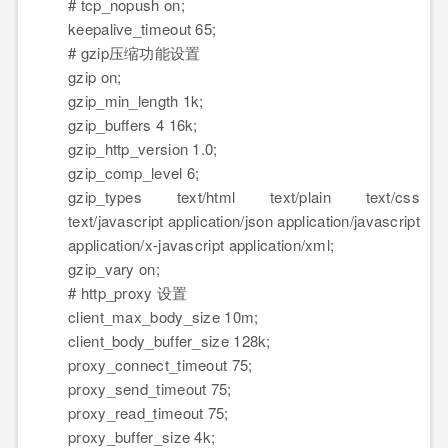
# tcp_nopush on;
keepalive_timeout 65;
# gzip压缩功能设置
gzip on;
gzip_min_length 1k;
gzip_buffers 4 16k;
gzip_http_version 1.0;
gzip_comp_level 6;
gzip_types text/html text/plain text/css
text/javascript application/json application/javascript
application/x-javascript application/xml;
gzip_vary on;
# http_proxy 设置
client_max_body_size 10m;
client_body_buffer_size 128k;
proxy_connect_timeout 75;
proxy_send_timeout 75;
proxy_read_timeout 75;
proxy_buffer_size 4k;