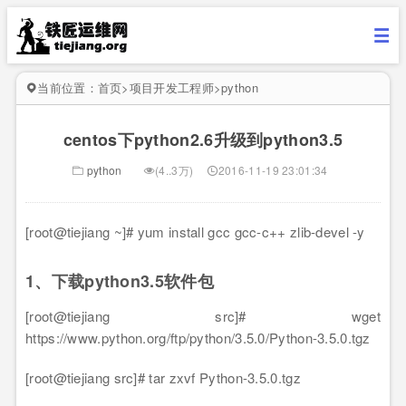
当前位置：
首页
>
项目开发工程师
>
python
centos下python2.6升级到python3.5
python
(4..3万)
2016-11-19 23:01:34
[root@tiejiang ~]# yum install gcc gcc-c++ zlib-devel -y
1、下载python3.5软件包
[root@tiejiang src]# wget
https://www.python.org/ftp/python/3.5.0/Python-3.5.0.tgz
[root@tiejiang src]# tar zxvf Python-3.5.0.tgz