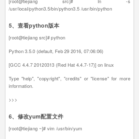
[root@tiejiang src]# ln -s
/usr/local/python3.5/bin/python3.5 /usr/bin/python
5、查看python版本
[root@tiejiang src]# python
Python 3.5.0 (default, Feb 29 2016, 07:06:06)
[GCC 4.4.7 20120313 (Red Hat 4.4.7-17)] on linux
Type "help", "copyright", "credits" or "license" for more
information.
>>>
6、修改yum配置文件
[root@tiejiang ~]# vim /usr/bin/yum