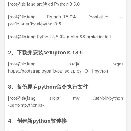
[root@tiejiang src]# cd Python-3.5.0
[root@tiejiang Python-3.5.0]# ./configure --
prefix=/usr/local/python3.5
[root@tiejiang Python-3.5.0]# make && make install
2、下载并安装setuptools 18.5
[root@tiejiang src]# wget
https://bootstrap.pypa.io/ez_setup.py -O - | python
3、备份原有python命令执行文件
[root@tiejiang src]# mv /usr/bin/python
/usr/bin/pythonbak
4、创建新python软连接