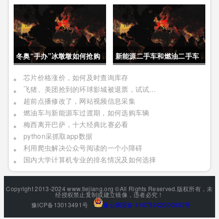
要重点关注
经济动态
冬奥“手办”冰墩墩如何抢购
新能源二手车和燃油二手车
如何选择
芯片价格涨价，如何及时查询库存
飞猪、美团抢到的环球影城被退票，试试官方APP
超前点播修改了，网站视频信息采集
燃油车与新能源车过渡期，如何选购车辆
梅西离开巴萨，十大经典比赛必看
python采抓取app数据
利用爬虫解决公众号阅读的一个小障碍
国内大学计算机专业的排名情况及如何选择
Copyright 2013-2024 www.tiejiang.org ©All Rights Reserved.版权所有，未
经授权禁止复制或建立镜像，违者必究！
豫ICP备13013491号
豫公网安备 41078202000057号