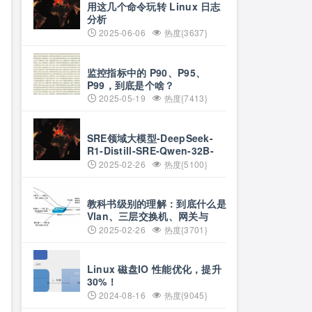
用这几个命令玩转 Linux 日志
分析
2025-06-06
热度{3637}
监控指标中的 P90、P95、
P99，到底是个啥？
2025-05-19
热度{7413}
SRE领域大模型-DeepSeek-
R1-Distill-SRE-Qwen-32B-
INT8
2025-02-26
热度{5100}
教科书级别的理解：到底什么是
Vlan、三层交换机、网关与
DNS？
2025-02-26
热度{3701}
Linux 磁盘IO 性能优化，提升
30%！
2024-08-16
热度{9045}