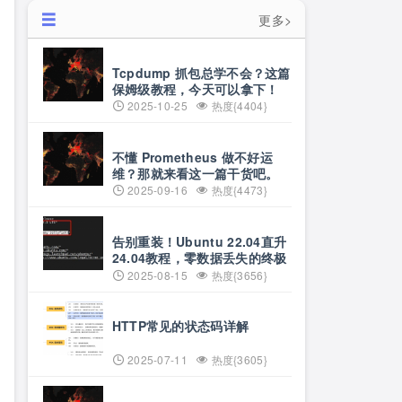
更多>
Tcpdump 抓包总学不会？这篇
保姆级教程，今天可以拿下！
2025-10-25
热度{4404}
不懂 Prometheus 做不好运
维？那就来看这一篇干货吧。
2025-09-16
热度{4473}
告别重装！Ubuntu 22.04直升
24.04教程，零数据丢失的终极
方案
2025-08-15
热度{3656}
HTTP常见的状态码详解
2025-07-11
热度{3605}