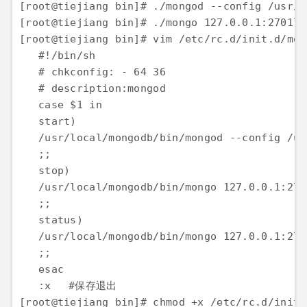
[root@tiejiang bin]# ./mongod --config /usr/local/mo
[root@tiejiang bin]# ./mongo 127.0.0.1:27017/admin -
[root@tiejiang bin]# vim /etc/rc.d/init.d/mongod		#设置开机启动Mong
   #!/bin/sh

   # chkconfig: - 64 36

   # description:mongod

   case $1 in

   start)

   /usr/local/mongodb/bin/mongod --config /us
   ;;

   stop)

   /usr/local/mongodb/bin/mongo 127.0.0.1:270
   ;;

   status)

   /usr/local/mongodb/bin/mongo 127.0.0.1:270
   ;;

   esac

   :x	#保存退出

[root@tiejiang bin]# chmod +x /etc/rc.d/init.d/mongod 	