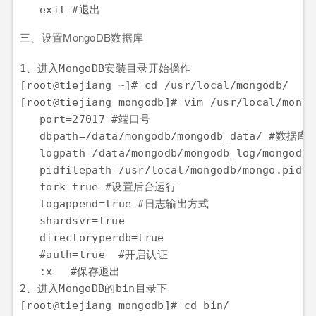
   exit #退出
三、设置MongoDB数据库
1、进入MongoDB安装目录开始操作

[root@tiejiang ~]# cd /usr/local/mongodb/

[root@tiejiang mongodb]# vim /usr/local/mongo
   port=27017 #端口号

   dbpath=/data/mongodb/mongodb_data/ #数据库路
   logpath=/data/mongodb/mongodb_log/mongo
   pidfilepath=/usr/local/mongodb/mongo.pid

   fork=true #设置后台运行

   logappend=true #日志输出方式

   shardsvr=true

   directoryperdb=true

   #auth=true  #开启认证

   :x	#保存退出

2、进入MongoDB的bin目录下

[root@tiejiang mongodb]# cd bin/
