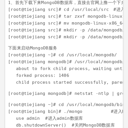
1、首先下载下来MongoDB数据库，直接去官网上撸一个下来
[root@tiejiang src]# cd /usr/local/src	 #进入压缩包上传上来的目录

[root@tiejiang src]# tar zxvf mongodb-linux-x86_64-
[root@tiejiang src]# mv mongodb-linux-x86_64-3.4.0 
[root@tiejiang src]# mkdir -p /data/mongodb/mongodb_data/	 #创
下面来启动MongoDB服务

[root@tiejiang ~]# cd /usr/local/mongodb/

[root@tiejiang mongodb]# /usr/local/mongodb/b
   about to fork child process, waiting until
   forked process: 1406

   child process started successfully, parent
[root@tiejiang ~]# cd /usr/local/mongodb/bin/

[root@tiejiang bin]# ./mongo		#进入MongoDB数据库控制台

   use admin  #进入admin数据库

   db.shutdownServer()  #关闭MongoDB数据库
