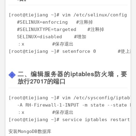
[root@tiejiang ~]# vim /etc/selinux/config	#进入selinux的配置文件

   #SELINUX=enforcing   #注释掉

   #SELINUXTYPE=targeted    #注释掉

   SELINUX=disabled 	#增加

   ：x		#保存退出

[root@tiejia
二、编辑服务器的iptables防火墙，要
放行27017的端口
[root@tiejiang ~]# vim /etc/sysconfig/iptables
   -A RH-Firewall-1-INPUT -m state --state NE
   ：x		#保存退出

安装MongoDB数据库
