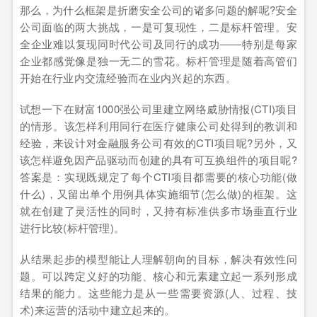
那么，为什么框架是折磨安全公司的诸多问题的解呢?安全
公司面临的两大挑战，一是可复现性，二是标杆管理。安
全企业难以复现同时代公司及同行的成功——特别是每家
企业都感觉像是独一无二的雪花。标杆管理是随着高管们
开始在行业内交流经验而在业内兴起的东西。
试想一下在财富1000强公司里建立网络威胁情报(CTI)项目
的情形。该怎样利用同行在医疗健康公司处得到的教训和
经验，来设计对金融服务公司有效的CTI项目呢?另外，又
该怎样避免因产品驱动而创建的具有可互换组件的项目呢?
答案是：实现既规定了每个CTI项目都需要的核心功能(做
什么)，又留出单个用例具体实施细节(怎么做)的框架。这
就在创建了灵活性的同时，又持有标准供多市场垂直行业
进行比较(标杆管理)。
从结果起步的模型能让人理解朝向的目标，解决有效性问
题。可以跨定义好的功能、核心和元素建立起一系列形成
结果的能力。这些能力是从一些需要资源(人、过程、技
术)来运营的活动中建立起来的。