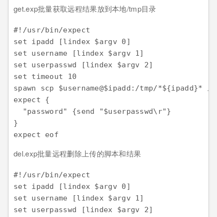
get.exp批量获取远程结果放到本地/tmp目录
#!/usr/bin/expect

set ipadd [lindex $argv 0]

set username [lindex $argv 1]

set userpasswd [lindex $argv 2]

set timeout 10

spawn scp $username@$ipadd:/tmp/*${ipadd}* /tm
expect {

  "password" {send "$userpasswd\r"}

}

expect eof
del.exp批量远程删除上传的脚本和结果
#!/usr/bin/expect

set ipadd [lindex $argv 0]

set username [lindex $argv 1]

set userpasswd [lindex $argv 2]
