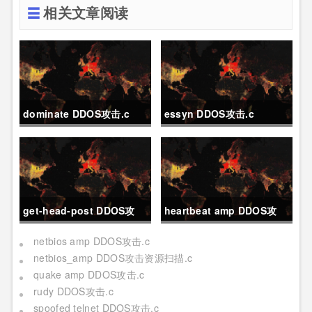
相关文章阅读
dominate DDOS攻击.c
essyn DDOS攻击.c
get-head-post DDOS攻
heartbeat amp DDOS攻
击.c
击.c
netbios amp DDOS攻击.c
netbios_amp DDOS攻击资源扫描.c
quake amp DDOS攻击.c
rudy DDOS攻击.c
spoofed telnet DDOS攻击.c