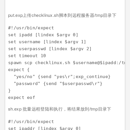
put.exp上传checklinux.sh脚本到远程服务器/tmp目录下
#!/usr/bin/expect

set ipadd [lindex $argv 0]

set username [lindex $argv 1]

set userpasswd [lindex $argv 2]

set timeout 10

spawn scp checklinux.sh $username@$ipadd:/tmp/
expect {

  "yes/no" {send "yes\r";exp_continue}

  "password" {send "$userpasswd\r"}

}

sh.exp 批量远程登陆和执行，将结果放到/tmp目录下
#!/usr/bin/expect

set ipaddr [lindex $argv 0]
