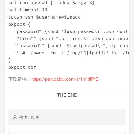
set rootpasswd [lindex $argv 3]

set timeout 10

spawn ssh $username@$ipadd

expect {

  "password" {send "$userpasswd\r";exp_continu
  "*from*" {send "su - root\r";exp_continue}

  "*assword*" {send "$rootpasswd\r";exp_contin
  "*]#" {send "rm -f /tmp/*${ipadd}*.txt /tmp
}

下载链接：
https://pan.baidu.com/s/1midiPfE
THE END
作者: 铁匠