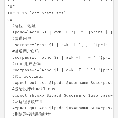
*********************************************
EOF

for i in `cat hosts.txt`

do

  #远程IP地址

  ipadd=`echo $i | awk -F "[~]" '{print $1}'`

  #普通用户

  username=`echo $i | awk -F "[~]" '{print $2}
  #普通用户密码

  userpasswd=`echo $i | awk -F "[~]" '{print $
  #root用户密码

  rootpasswd=`echo $i | awk -F "[~]" '{print $
  #传checklinux

  expect put.exp $ipadd $username $userpasswd 
  #登陆执行checklinux

  expect sh.exp $ipadd $username $userpasswd 
  #从远程拿取结果

  expect get.exp $ipadd $username $userpasswd 
  #删除远程结果和脚本
