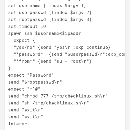
set username [lindex $argv 1]

set userpasswd [lindex $argv 2]

set rootpasswd [lindex $argv 3]

set timeout 10

spawn ssh $username@$ipaddr

  expect {

  "yse/no" {send "yes\r";exp_continue}

  "*password*" {send "$userpasswd\r";exp_conti
  "*from*" {send "su - root\r"}

}

expect "Password"

send "$rootpasswd\r"

expect "*]#"

send "chmod 777 /tmp/checklinux.sh\r"

send "sh /tmp/checklinux.sh\r"

send "exit\r"

send "exit\r"
