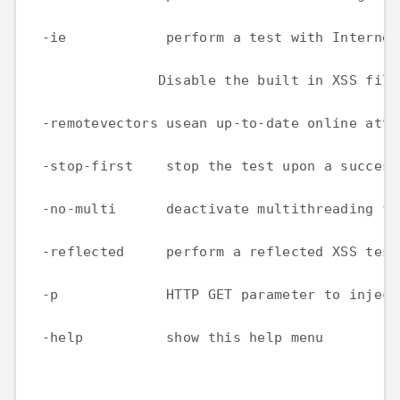
  -ie            perform a test with Internet
                Disable the built in XSS filt
  -remotevectors usean up-to-date online atta
  -stop-first    stop the test upon a success
  -no-multi      deactivate multithreading fo
  -reflected     perform a reflected XSS test
  -p             HTTP GET parameter to inject
  -help          show this help menu