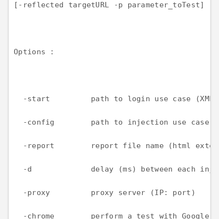
[-reflected targetURL -p parameter_toTest] [-
Options :

  -start         path to login use case (XML f
  -config        path to injection use case (
  -report        report file name (html exten
  -d             delay (ms) between each injec
  -proxy         proxy server (IP: port)

  -chrome        perform a test with Google C