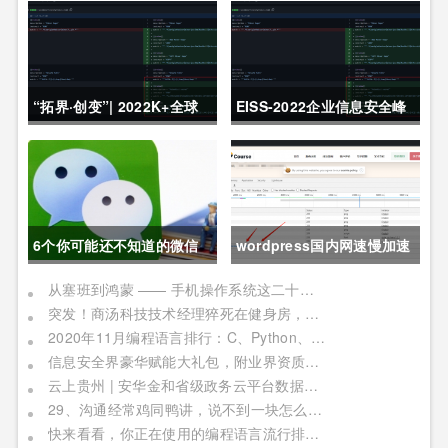
“拓界·创变”| 2022K+全球
EISS-2022企业信息安全峰
软件研发行业创新峰会上海
会之深圳站 10月28日成功
站敬请期待！
举办
6个你可能还不知道的微信
wordpress国内网速慢加速
冷知识，每一个都令人相见
及防DDOS攻击快速CF切换
从塞班到鸿蒙 —— 手机操作系统这二十年历程
突发！商汤科技技术经理猝死在健身房，网友：996福报何时是个头
恨晚
教程
2020年11月编程语言排行：C、Python、Java
信息安全界豪华赋能大礼包，附业界资质证书备考指南！
云上贵州 | 安华金和省级政务云平台数据安全实践
29、沟通经常鸡同鸭讲，说不到一块怎么办？
快来看看，你正在使用的编程语言流行排行榜！别被时代淘汰了