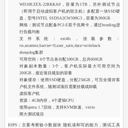
WD10EZEX-22RKKA0，容量为1TB，另外测试节点
（即用于启动虚拟客户机的宿主机）多配置一块SSD硬
盘，型号INTEL SSDSA2CW300G3，容量为300GB
网络：测试节点配备PCI-E双千兆网卡，通过bonding进
行负载均衡
文件系统：ext4fs，挂载参数：
rw,noatime,barrier=0,user_xattr,data=writeback
sheepdog集群
可用空间：6个节点各分配100GB，总共600GB
对象副本数量：3个，客户机实际最大可用空间为
200GB，接近项目规划的容量
对象缓存：使用SSD硬盘，分配256GB，可完全缓存客
户机文件系统，随测试项目需要挂载或卸载
虚拟客户机
资源：4GB内存，4个逻辑CPU
使用qemu 1.7启动，支持KVM加速、virtio
两大测试项目
IOPS：主要考察较小数据块 随机读和写的能力，测试工具