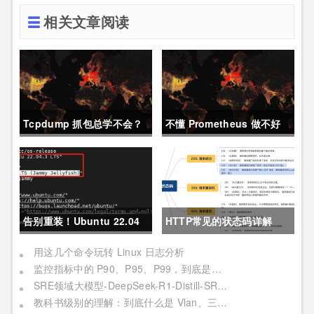
相关文章阅读
Tcpdump 抓包总学不会？
不懂 Prometheus 做不好
这篇保姆级教程，今天可以
运维？那就来看这一篇干货
拿下！
吧。
告别重装！Ubuntu 22.04
HTTP常见的状态码详解
直升24.04教程，零数据丢
用这几个命令玩转 Linux 日志分析
监控指标中的 P90、P95、P99，到底是个啥？
失的终极方案
SRE领域大模型-DeepSeek-R1-Distill-SRE-Qwen-32B-INT8
教科书级别的理解：到底什么是 Vlan、三层交换机、网关与DNS？