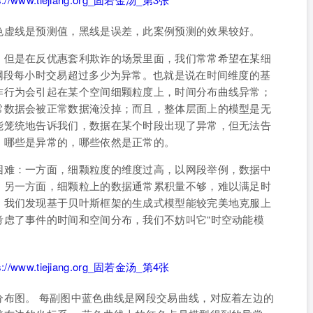
色虚线是预测值，黑线是误差，此案例预测的效果较好。
。但是在反优惠套利欺诈的场景里面，我们常常希望在某细
网段每小时交易超过多少为异常。也就是说在时间维度的基
诈行为会引起在某个空间细颗粒度上，时间分布曲线异常；
常数据会被正常数据淹没掉；而且，整体层面上的模型是无
能笼统地告诉我们，数据在某个时段出现了异常，但无法告
，哪些是异常的，哪些依然是正常的。
困难：一方面，细颗粒度的维度过高，以网段举例，数据中
；另一方面，细颗粒上的数据通常累积量不够，难以满足时
，我们发现基于贝叶斯框架的生成式模型能较完美地克服上
考虑了事件的时间和空间分布，我们不妨叫它“时空动能模
分布图。 每副图中蓝色曲线是网段交易曲线，对应着左边的