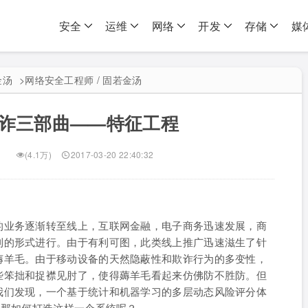
安全
运维
网络
开发
存储
媒
金汤
>
网络安全工程师 / 固若金汤
诈三部曲——特征工程
(4.1万)
2017-03-20 22:40:32
的业务逐渐转至线上，互联网金融，电子商务迅速发展，商
利的形式进行。由于有利可图，此类线上推广迅速滋生了针
薅羊毛。由于移动设备的天然隐蔽性和欺诈行为的多变性，
些笨拙和捉襟见肘了，使得薅羊毛看起来仿佛防不胜防。但
我们发现，一个基于统计和机器学习的多层动态风险评分体
。那如何打造这样一个系统呢？