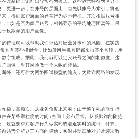
并在此基础上识别出异常行为模式。这些标示特征为区分正
息；更进一步，在账号的层面上：首先以账号为索引，将会
起来，得到账户层面的异常行为标示特征。其次根据账号相
性，比如是否为僵尸账号，相邻登录的平均地理距离等。最
用于反欺诈的用户画像。
中的特征就可以帮助我们评估对应业务事件的风险。在实践
通常具有某些相似性，比如所用手机号码都来自某个号段，用
个数字组成。据此，我们就可以定义账号之间的相似度。这
用户画像，对其风险做一个大致的评估。
判断外。还可作为网络图谱模型的输入，为欺诈网络的发现
欺诈额，高频次。从业务角度上来看：由于薅羊毛的欺诈行
事件在某些颗粒度的时间+空间上分布异常。从反欺诈的防范
应，这就要求对客户行为做实时或者近实时的统计、计算。
当前趋势分析这三方面的评估，实时并动态地对异常频次数