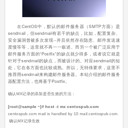
CentOS
中，默认的邮件服务器（
SMTP
方面）是
在
sendmail
，但
sendmail
有若干的缺点，比如，配置复杂、
安全漏洞曾被多次发现
--
并且依然存在隐患、邮件发送速
度慢等等，这里就不再一一叙述。而另一个被广泛应用于
邮件服务方面的
“Postfix”
的缺点就少得多，或者说它就是
针对于
sendmail
的缺点，而被设计的。对应
sendmail
的短
处，它在各方面也比较成熟。所以，无特殊要求，这里不
推荐用
sendmail
来构建邮件服务器。本站介绍的邮件服务
器配置方法，也将基于
Postfix
。
确认
MX
记录的添加是否生效的方法：
[root@sample ~]#
host -t mx centospub.com
centospub.com mail is handled by 10 mail.centospub.com.
确认
MX
记录生效