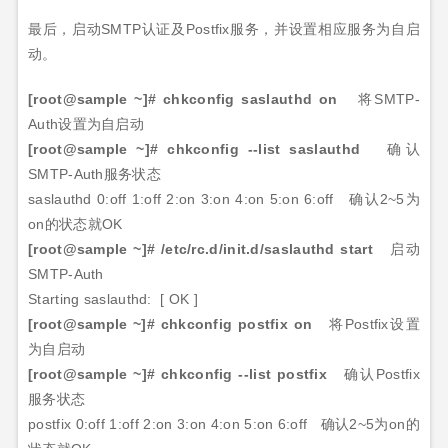
最后，启动
SMTP
认证及
Postfix
服务，并设置相应服务为自启
动。
[root@sample ~]#
chkconfig saslauthd on
将
SMTP-
Auth
设置为自启动
[root@sample ~]#
chkconfig --list saslauthd
确认
SMTP-Auth
服务状态
saslauthd 0:off 1:off
2:on 3:on 4:on 5:on
6:off
确认
2~5
为
on
的状态就
OK
[root@sample ~]#
/etc/rc.d/init.d/saslauthd start
启动
SMTP-Auth
Starting saslauthd:
[
OK
]
[root@sample ~]#
chkconfig postfix on
将
Postfix
设置
为自启动
[root@sample ~]#
chkconfig --list postfix
确认
Postfix
服务状态
postfix 0:off 1:off
2:on 3:on 4:on 5:on
6:off
确认
2~5
为
on
的