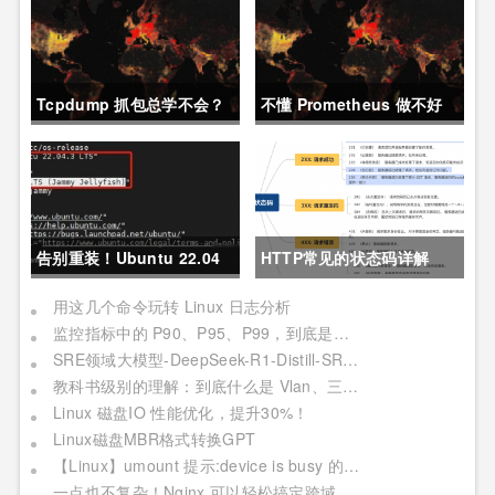
Tcpdump 抓包总学不会？
不懂 Prometheus 做不好
这篇保姆级教程，今天可以
运维？那就来看这一篇干货
拿下！
吧。
告别重装！Ubuntu 22.04
HTTP常见的状态码详解
直升24.04教程，零数据丢
用这几个命令玩转 Linux 日志分析
监控指标中的 P90、P95、P99，到底是个啥？
失的终极方案
SRE领域大模型-DeepSeek-R1-Distill-SRE-Qwen-32B-INT8
教科书级别的理解：到底什么是 Vlan、三层交换机、网关与DNS？
Linux 磁盘IO 性能优化，提升30%！
Linux磁盘MBR格式转换GPT
【Linux】umount 提示:device is busy 的处理方法(In some cases useful info about processes that use )
一点也不复杂！Nginx 可以轻松搞定跨域问题？妥妥加薪！