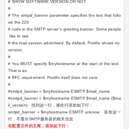
# SHOW SOFTWARE VERSION OR NOT
#
# The smtpd_banner parameter specifies the text that follo
ws the 220
# code in the SMTP server's greeting banner. Some people
like to see
# the mail version advertised. By default, Postfix shows no
version.
#
# You MUST specify $myhostname at the start of the text.
That is an
# RFC requirement. Postfix itself does not care.
#
#smtpd_banner = $myhostname ESMTP $mail_name
#smtpd_banner = $myhostname ESMTP $mail_name ($ma
il_version)
找到这一行，接此行添加如下行：
smtpd_banner = $myhostname ESMTP unknow
添加这一
行，不显示
SMTP
服务器的相关信息
在配置文件的文尾，添加如下行：