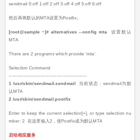
sendmail
0:off 1:off 2:off 3:off 4:off 5:off 6:off
然后再将默认的
MTA
设置为
Postfix
。
[root@sample ~]#
alternatives --config mta
设置默认
MTA
There are 2 programs which provide 'mta'.
Selection Command
-----------------------------------------------
1 /usr/sbin/sendmail.sendmail
当前状态：
sendmail
为默
认
MTA
2 /usr/sbin/sendmail.postfix
Enter to keep the current selection[+], or type selection nu
mber:
2
在这里输入
2
，使
Postfix
成为默认
MTA
启动相应服务