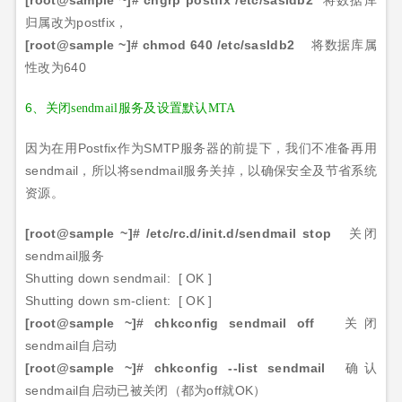
[root@sample ~]#
chgrp postfix /etc/sasldb2
将数据库
归属改为
postfix
，
[root@sample ~]#
chmod 640 /etc/sasldb2
将数据库属
性改为
640
6、
关闭
sendmail
服务及设置默认
MTA
因为在用
Postfix
作为
SMTP
服务器的前提下，我们不准备再用
sendmail
，所以将
sendmail
服务关掉，以确保安全及节省系统
资源。
[root@sample ~]#
/etc/rc.d/init.d/sendmail stop
关闭
sendmail
服务
Shutting down sendmail:
[
OK
]
Shutting down sm-client:
[
OK
]
[root@sample ~]#
chkconfig sendmail off
关闭
sendmail
自启动
[root@sample ~]#
chkconfig --list sendmail
确认
sendmail
自启动已被关闭（都为
off
就
OK
）