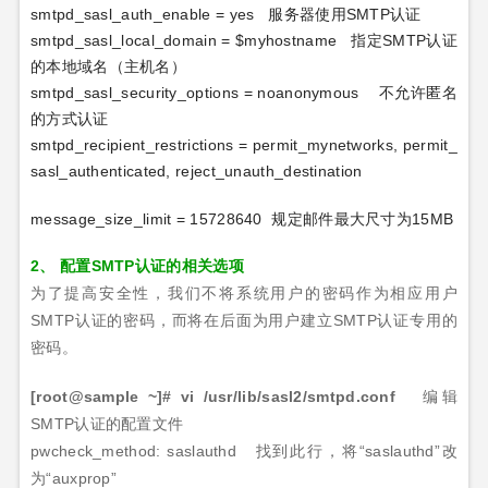
smtpd_sasl_auth_enable = yes
服务器使用
SMTP
认证
smtpd_sasl_local_domain = $myhostname
指定
SMTP
认证
的本地域名（主机名）
smtpd_sasl_security_options = noanonymous
不允许匿名
的方式认证
smtpd_recipient_restrictions = permit_mynetworks, permit_
sasl_authenticated, reject_unauth_destination
message_size_limit = 15728640
规定邮件最大尺寸为
15MB
2、
配置
SMTP
认证的相关选项
为了提高安全性，我们不将系统用户的密码作为相应用户
SMTP
认证的密码，而将在后面为用户建立
SMTP
认证专用的
密码。
[root@sample ~]#
vi /usr/lib/sasl2/smtpd.conf
编辑
SMTP
认证的配置文件
pwcheck_method: saslauthd
找到此行，将
“saslauthd”
改
为
“auxprop”