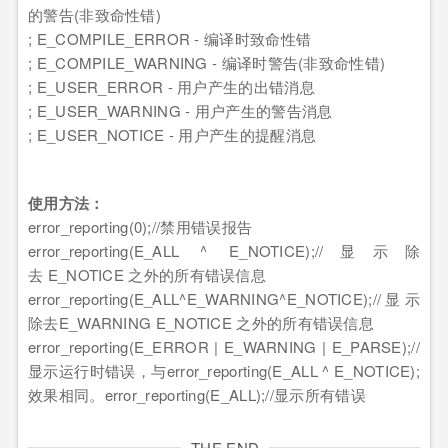
的警告
(
非致命性错
)
; E_COMPILE_ERROR -
编译时致命性错
; E_COMPILE_WARNING -
编译时警告
(
非致命性错
)
; E_USER_ERROR -
用户产生的出错消息
; E_USER_WARNING -
用户产生的警告消息
; E_USER_NOTICE -
用户产生的提醒消息
使用方法：
error_reporting(0);//
禁用错误报告
error_reporting(E_ALL ^ E_NOTICE);//
显示除
去
E_NOTICE
之外的所有错误信息
error_reporting(E_ALL^E_WARNING^E_NOTICE);//
显示
除去
E_WARNING E_NOTICE
之外的所有错误信息
error_reporting(E_ERROR | E_WARNING | E_PARSE);//
显示运行时错误，与
error_reporting(E_ALL ^ E_NOTICE);
效果相同。
error_reporting(E_ALL);//
显示所有错误
THE END