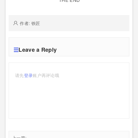
作者: 铁匠
Leave a Reply
请先
登录
账户再评论哦
上一篇: