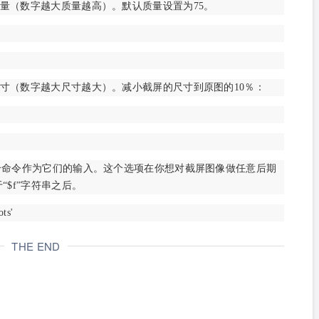
质量（数字越大质量越高）。默认质量设置为75。
尺寸（数字越大尺寸越大）。减小截屏的尺寸到原图的10％：
一个命令作为它们的输入。这个选项在你想对截屏图像做任意后期
$f”字符串之后。
ts'
THE END