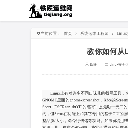
当前位置：
首页
>
系统运维工程师
>
Lin
教你如何从L
铁匠
Linux安全
Linux上有着许多不同口味儿的截屏工具，包
GNOME里面的gnome-screenshot，Xfce的Sc
Scort（"SCReen shOT"的缩写）是
约，但Scrot在功能上和其它专用的基于GUI
整品质/大小，命令行传递等功能。如果你是那些
实用工具。在这个教程中，我将会描述如何在命令