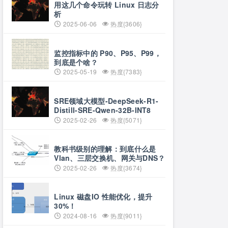
用这几个命令玩转 Linux 日志分
析
2025-06-06
热度{3606}
监控指标中的 P90、P95、P99，
到底是个啥？
2025-05-19
热度{7383}
SRE领域大模型-DeepSeek-R1-
Distill-SRE-Qwen-32B-INT8
2025-02-26
热度{5071}
教科书级别的理解：到底什么是
Vlan、三层交换机、网关与DNS？
2025-02-26
热度{3674}
Linux 磁盘IO 性能优化，提升
30%！
2024-08-16
热度{9011}