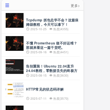
更多>
Tcpdump 抓包总学不会？这篇保
姆级教程，今天可以拿下！
2025-10-25
热度{4355}
不懂 Prometheus 做不好运维？
那就来看这一篇干货吧。
2025-09-16
热度{4451}
告别重装！Ubuntu 22.04直升
24.04教程，零数据丢失的终极方
案
2025-08-15
热度{3630}
HTTP常见的状态码详解
2025-07-11
热度{3570}