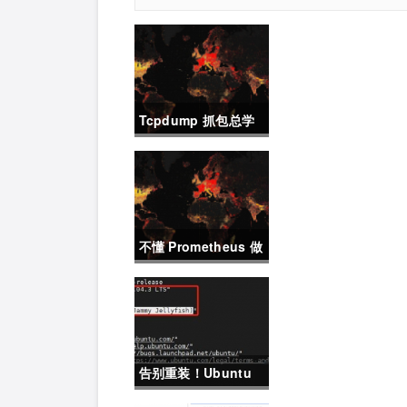
Tcpdump 抓包总学
不会？这篇保姆级教
程，今天可以拿下！
不懂 Prometheus 做
不好运维？那就来看
这一篇干货吧。
告别重装！Ubuntu