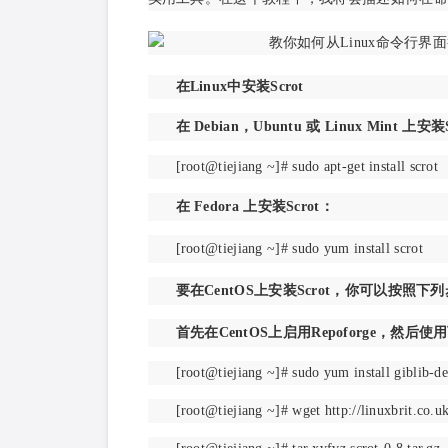
在Linux中安装Scrot
在 Debian，Ubuntu 或 Linux Mint 上安装
[root@tiejiang ~]# sudo apt-get install scrot
在 Fedora 上安装Scrot：
[root@tiejiang ~]# sudo yum install scrot
要在CentOS上安装Scrot，你可以按照
首先
在CentOS上启用Repoforge
，然后使用
[root@tiejiang ~]# sudo yum install giblib-de
[root@tiejiang ~]# wget http://linuxbrit.co.u