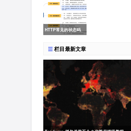
22.04直升24.04教
程，零数据丢失的终
极方案
HTTP常见的状态码
详解
栏目最新文章