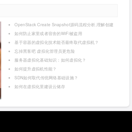
OpenStack Create Snapshot源码流程分析,理解创建
快照的本质
如何防止家里或者宿舍的WiFi被盗用
基于容器的虚拟化技术能否最终取代虚拟机？
忘掉黑客吧 虚拟化管理员更危险
服务器虚拟化基础知识：如何虚拟化？
如何提升虚拟机性能？
SDN如何取代传统网络基础设施？
如何在虚拟化里建设云储存