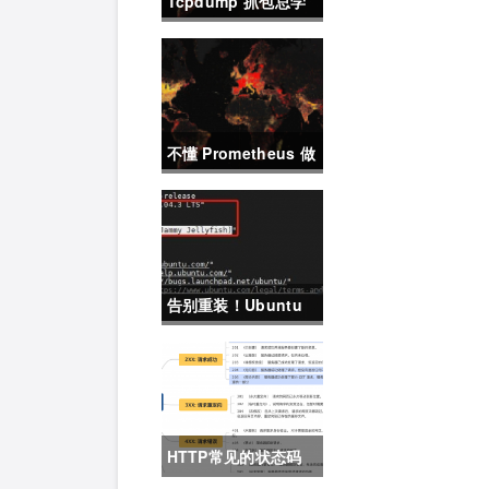
Tcpdump 抓包总学
不会？这篇保姆级教
程，今天可以拿下！
不懂 Prometheus 做
不好运维？那就来看
这一篇干货吧。
告别重装！Ubuntu
22.04直升24.04教
程，零数据丢失的终
极方案
HTTP常见的状态码