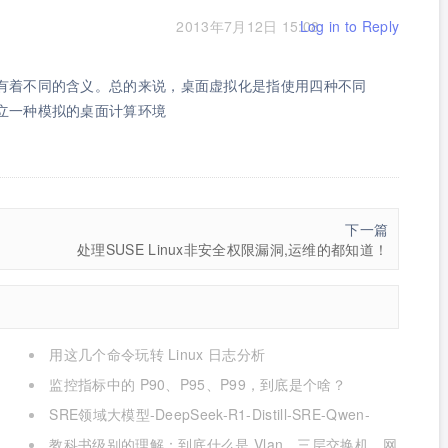
2013年7月12日 15:08
Log in to Reply
有着不同的含义。总的来说，桌面虚拟化是指使用四种不同
立一种模拟的桌面计算环境
下一篇
处理SUSE Linux非安全权限漏洞,运维的都知道！
用这几个命令玩转 Linux 日志分析
监控指标中的 P90、P95、P99，到底是个啥？
SRE领域大模型-DeepSeek-R1-Distill-SRE-Qwen-
32B-INT8
教科书级别的理解：到底什么是 Vlan、三层交换机、网