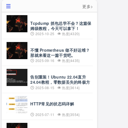
更多>
Tcpdump 抓包总学不会？这篇保
姆级教程，今天可以拿下！
2025-10-25
热度{4320}
不懂 Prometheus 做不好运维？
那就来看这一篇干货吧。
2025-09-16
热度{4435}
告别重装！Ubuntu 22.04直升
24.04教程，零数据丢失的终极方
案
2025-08-15
热度{3614}
HTTP常见的状态码详解
2025-07-11
热度{3554}