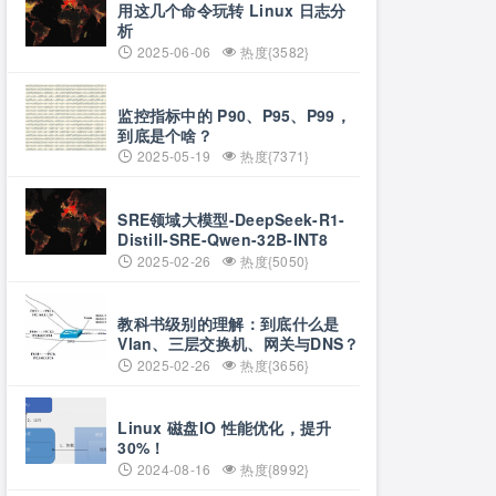
用这几个命令玩转 Linux 日志分
析
2025-06-06
热度{3582}
监控指标中的 P90、P95、P99，
到底是个啥？
2025-05-19
热度{7371}
SRE领域大模型-DeepSeek-R1-
Distill-SRE-Qwen-32B-INT8
2025-02-26
热度{5050}
教科书级别的理解：到底什么是
Vlan、三层交换机、网关与DNS？
2025-02-26
热度{3656}
Linux 磁盘IO 性能优化，提升
30%！
2024-08-16
热度{8992}