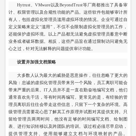
Hytrust、VMware以及BeyondTrust等厂商都推出了具备审
计、权限管理以及合规性功能的产品。这些软件包能够审计所
有人，包括虚拟化管理员滥用虚拟环境的情况。企业可通过自
定义策略来定义“滥用”，不仅不会限制虚拟化管理员的工作，
还能保护虚拟环境。以上产品都无法避免虚拟管理员蓄意中断
业务或者破坏数据。相反，这些产品旨在通过限制访问避免无
心之过，针对无法解释的问题提供审计功能。
设置并加强文档策略
大多数人认为最大的威胁是恶意操作，往往忽略了更大的
风险：忠诚的虚拟化管理员带来另一个风险，员工离职可能会
带来严重的后果。IT人员并不是一直在勤奋地编写文档，他们
通常喜欢先干活，等有时间再编写。更常见的是，有经验的管
理员离职后往往会带走这些信息，只留下一个复杂的环境。高
级管理员需要花心思了解其工作原理并试图对其提供支持。只
留给管理员两周时间，他没有足够的时间编写文档、绘制图
表、进行知识转移以及跨团队的培训。该过程必须尽早启动，
提供管理支持、使用能够建立文档与环境映射的产品。