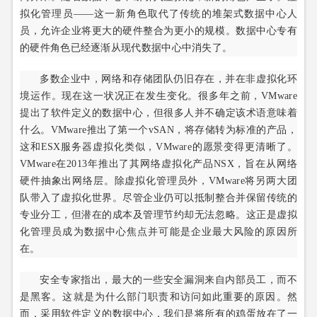
拟化管理员——这一新角色取代了传统的堆架式数据中心人
员，允许企业将更大的硬件整合为更小的规模。数据中心专有
的硬件角色已经逐渐从现代数据中心中消失了。
多数企业中，网络和存储团队仍旧存在，并在非虚拟化环
境运作。现在这一状况正在发生变化。很多年之前，VMware
提出了软件定义的数据中心，但很多人并不确定该术语意味着
什么。VMware推出了第一个vSAN，将存储转为标准的产品，
这和ESX服务器虚拟化类似，VMware的愿景变得更清晰了。
VMware在2013年推出了其网络虚拟化产品NSX，旨在从网络
硬件抽象出网络层。除虚拟化管理员外，VMware将另两大团
队带入了虚拟化世界。尽管企业仍可以抵制整合并保留传统的
专业分工，但潜在的成本及管理节约却无法忽略。这正是虚拟
化管理员成为数据中心焦点并可能是企业最大风险的原因所
在。
安全专家指出，最大的一些安全漏洞来自内部员工，而不
是黑客。这就是为什么部门职责和访问如此重要的原因。然
而，采用软件定义的数据中心，我们是将所有的鸡蛋放在了一