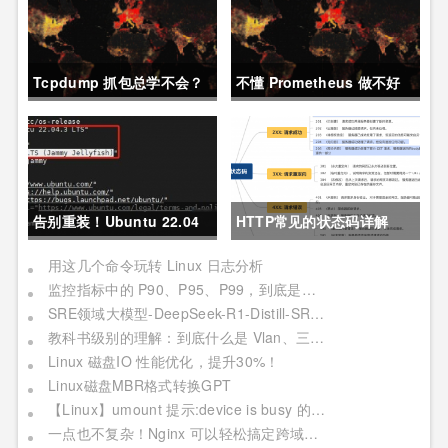
Tcpdump 抓包总学不会？
不懂 Prometheus 做不好
这篇保姆级教程，今天可以
运维？那就来看这一篇干货
拿下！
吧。
告别重装！Ubuntu 22.04
HTTP常见的状态码详解
直升24.04教程，零数据丢
用这几个命令玩转 Linux 日志分析
监控指标中的 P90、P95、P99，到底是个啥？
失的终极方案
SRE领域大模型-DeepSeek-R1-Distill-SRE-Qwen-32B-INT8
教科书级别的理解：到底什么是 Vlan、三层交换机、网关与DNS？
Linux 磁盘IO 性能优化，提升30%！
Linux磁盘MBR格式转换GPT
【Linux】umount 提示:device is busy 的处理方法(In some cases useful info about processes that use )
一点也不复杂！Nginx 可以轻松搞定跨域问题？妥妥加薪！