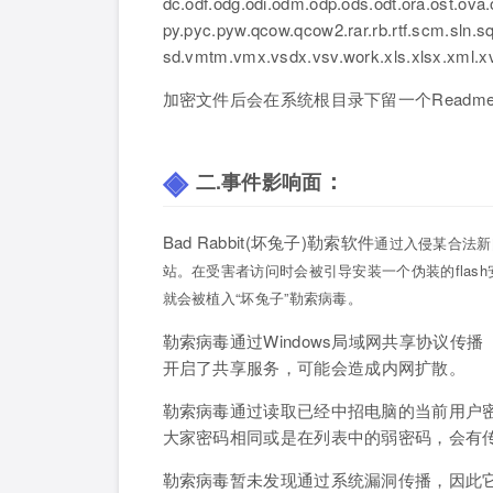
dc.odf.odg.odi.odm.odp.ods.odt.ora.ost.ova.
py.pyc.pyw.qcow.qcow2.rar.rb.rtf.scm.sln.sql
sd.vmtm.vmx.vsdx.vsv.work.xls.xlsx.xml.xv
加密文件后会在系统根目录下留一个Readm
：
二.事件影响面
Bad Rabbit(坏兔子)勒索软件
通过入侵某合法新
站。在受害者访问时会被引导安装一个伪装的flash安装程序
就会被植入“坏兔子”勒索病毒。
勒索病毒通过Windows局域网共享协议传播
开启了共享
服务
，可能会造成内网扩散。
勒索病毒通过读取已经中招电脑的当前用户
大家密码相同或是在列表中的弱密码，会有
勒索病毒暂未发现通过系统漏洞传播，因此它