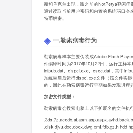
斯和乌克兰出现，跟之前的NotPetya勒
通过读取当前用户密码和内置的
系统
弱口令
特币解密。
一.勒索病毒行为
勒索病毒样本主要伪装成Adobe Flash Pl
件编译时间为2017年10月22日，运行主样本
infpub.dat、dispci.exe、cscc.dat，
系统重启后运行dispci.exe文件（该文件实
的，因此在勒索病毒运行早期如果发现进程
加密文件类型：
勒索病毒会搜索电脑上以下扩展名的文件执
.3ds.7z.accdb.ai.asm.asp.aspx.avhd.back.bak
.disk.djvu.doc.docx.dwg.eml.fdb.gz.h.hdd.hpp