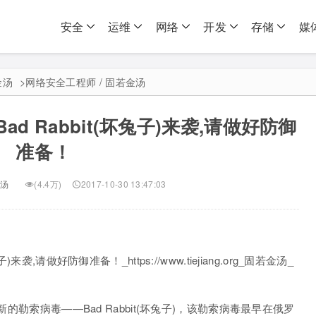
安全
运维
网络
开发
存储
媒
金汤
>
网络安全工程师 / 固若金汤
 Rabbit(坏兔子)来袭,请做好防御
准备！
汤
(4.4万)
2017-10-30 13:47:03
新的勒索病毒——Bad Rabbit(坏兔子)，该勒索病毒最早在俄罗