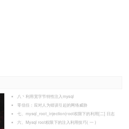
八丶利用宽字节特性注入mysql
零信任：应对人为错误引起的网络威胁
七、mysql_root_injection(root权限下的利用[二] 日志
写,udf mof系统命令执行[提权])
六、Mysql root权限下的注入利用技巧( 一 )