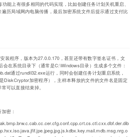
索病毒功能上有很多相同的代码实现，比如创建任务计划关机重启、
来遍历局域网内电脑传播，最后加密系统文件后提示通过支付比
ayer安装程序，版本为27.0.0.170，甚至还带有数字签名证书，文
后会在系统目录下（通常是C:\Windows目录）生成多个文件：
其中infpub.dat通过rundll32.exe运行，同时会创建任务计划重启系统，
际是DiskCryptor加密程序），主样本释放的文件的文件名是固定
异常可以直接结束掉。
行加密：
.bmp.brw.c.cab.cc.cer.cfg.conf.cpp.crt.cs.ctl.cxx.dbf.der.dib
.hxx.iso.java.jfif.jpe.jpeg.jpg.js.kdbx.key.mail.mdb.msg.nrg.o