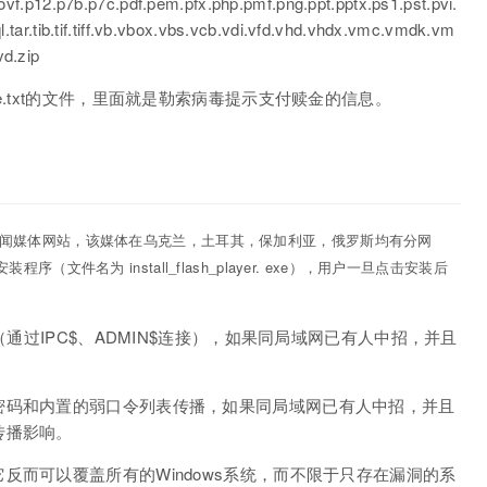
ovf.p12.p7b.p7c.pdf.pem.pfx.php.pmf.png.ppt.pptx.ps1.pst.pvi.
.tar.tib.tif.tiff.vb.vbox.vbs.vcb.vdi.vfd.vhd.vhdx.vmc.vmdk.vm
d.zip
e.txt的文件，里面就是勒索病毒提示支付赎金的
信息
。
闻媒体
网站
，该媒体在乌克兰，土耳其，保加利亚，俄罗斯均有分网
（文件名为 install_flash_player. exe），用户一旦点击安装后
（通过IPC$、ADMIN$连接），如果同局域网已有人中招，并且
密码和内置的弱口令列表传播，如果同局域网已有人中招，并且
传播影响。
反而可以覆盖所有的Windows系统，而不限于只存在漏洞的系