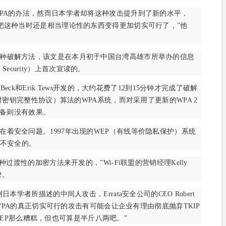
WPA的办法，然而日本学者却将这种攻击提升到了新的水平，
说。“他们把这种当时还是相当理论性的东西变得更加切实可行了，”他
种破解方法，该文是在本月初于中国台湾高雄市所举办的信息
ion Security）上首次宣读的。
Beck和Erik Tews开发的，大约花费了12到15分钟才完成了破解
密钥完整性协议）算法的WPA系统，而对采用了更新的WPA 2
设备则没有效果。
着安全问题。1997年出现的WEP（有线等价隐私保护）系统
不安全的。
种过渡性的加密方法来开发的，”Wi-Fi联盟的营销经理Kelly
2。
本学者所描述的中间人攻击，Errata安全公司的CEO Robert
WPA的真正切实可行的攻击有可能会让企业有理由彻底抛弃TKIP
像WEP那么糟糕，但也可算是半斤八两吧。”