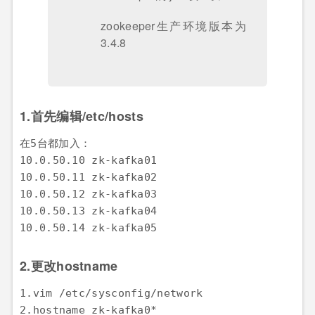
zookeeper生产环境版本为
3.4.8
1.首先编辑/etc/hosts
在5台都加入：

10.0.50.10 zk-kafka01

10.0.50.11 zk-kafka02

10.0.50.12 zk-kafka03

10.0.50.13 zk-kafka04

10.0.50.14 zk-kafka05
2.更改hostname
1.vim /etc/sysconfig/network

2.hostname zk-kafka0*
