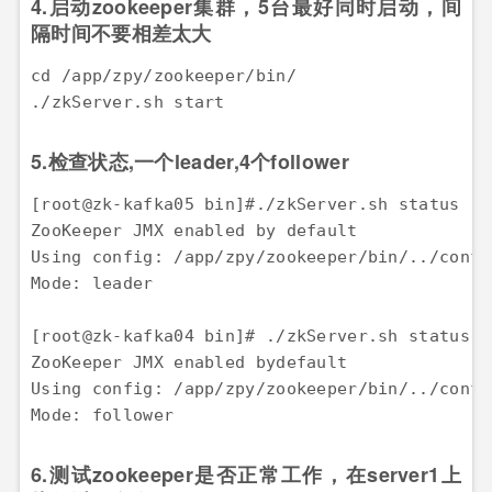
4.启动zookeeper集群，5台最好同时启动，间
隔时间不要相差太大
cd /app/zpy/zookeeper/bin/

./zkServer.sh start
5.检查状态,一个leader,4个follower
[root@zk-kafka05 bin]#./zkServer.sh status

ZooKeeper JMX enabled by default

Using config: /app/zpy/zookeeper/bin/../conf/z
Mode: leader

[root@zk-kafka04 bin]# ./zkServer.sh status

ZooKeeper JMX enabled bydefault

Using config: /app/zpy/zookeeper/bin/../conf/z
Mode: follower
6.测试zookeeper是否正常工作，在server1上