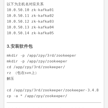
以下为主机名对应关系

10.0.50.10 zk-kafka01

10.0.50.11 zk-kafka02

10.0.50.12 zk-kafka03

10.0.50.13 zk-kafka04

10.0.50.14 zk-kafka05
3.安装软件包
mkdir -p /app/zpy/3rd/zookeeper

mkdir -p /app/zpy/zookeeper

cd /app/zpy/3rd/zookeeper/

rz （包在svn上）

解压

cd /app/zpy/3rd/zookeeper/zookeeper-3.4.8

cp -a * /app/zpy/zookeeper/