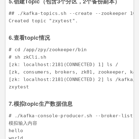
5.创建Topic（包含3个分区，2个备份副本）
## ./kafka-topics.sh --create --zookeeper 10.
Created topic "zxytest".
6.查看topic情况
# cd /app/zpy/zookeeper/bin

# sh zkCli.sh

[zk: localhost:2181(CONNECTED) 1] ls /

[zk, consumers, brokers, zk01, zookeeper, kafk
[zk: localhost:2181(CONNECTED) 2] ls /kafka/b
zxytest
7.模拟topic生产数据信息
# ./kafka-console-producer.sh --broker-list 1
模拟输入内容

hello

world