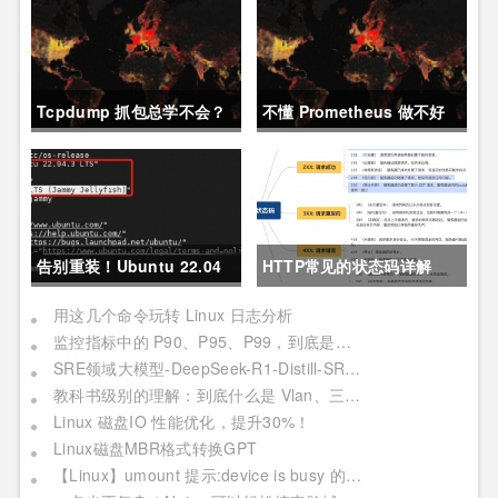
Tcpdump 抓包总学不会？
不懂 Prometheus 做不好
这篇保姆级教程，今天可以
运维？那就来看这一篇干货
拿下！
吧。
告别重装！Ubuntu 22.04
HTTP常见的状态码详解
直升24.04教程，零数据丢
用这几个命令玩转 Linux 日志分析
监控指标中的 P90、P95、P99，到底是个啥？
失的终极方案
SRE领域大模型-DeepSeek-R1-Distill-SRE-Qwen-32B-INT8
教科书级别的理解：到底什么是 Vlan、三层交换机、网关与DNS？
Linux 磁盘IO 性能优化，提升30%！
Linux磁盘MBR格式转换GPT
【Linux】umount 提示:device is busy 的处理方法(In some cases useful info about processes that use )