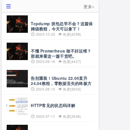
更多>
Tcpdump 抓包总学不会？这篇保
姆级教程，今天可以拿下！
2025-10-25
热度{4299}
不懂 Prometheus 做不好运维？
那就来看这一篇干货吧。
2025-09-16
热度{4427}
告别重装！Ubuntu 22.04直升
24.04教程，零数据丢失的终极方
案
2025-08-15
热度{3603}
HTTP常见的状态码详解
2025-07-11
热度{3546}