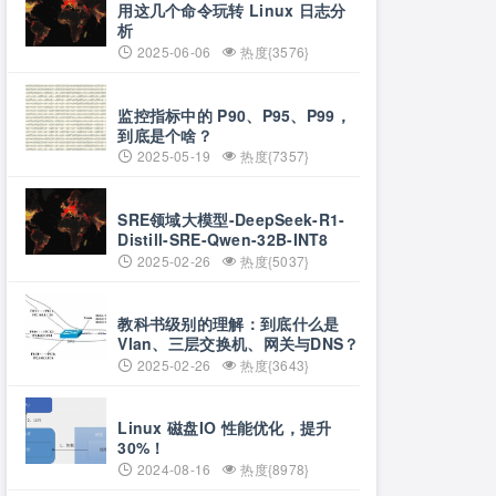
用这几个命令玩转 Linux 日志分
析
2025-06-06
热度{3576}
监控指标中的 P90、P95、P99，
到底是个啥？
2025-05-19
热度{7357}
SRE领域大模型-DeepSeek-R1-
Distill-SRE-Qwen-32B-INT8
2025-02-26
热度{5037}
教科书级别的理解：到底什么是
Vlan、三层交换机、网关与DNS？
2025-02-26
热度{3643}
Linux 磁盘IO 性能优化，提升
30%！
2024-08-16
热度{8978}