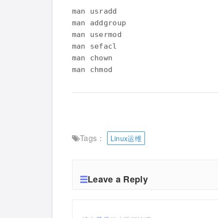
man usradd

man addgroup

man usermod

man sefacl

man chown

man chmod
Tags：
Linux运维
Leave a Reply