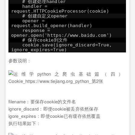
# 创建处理handler
handler =
request.HTTPCookieProcessor(cookie)
# 创建自定义opener
opener =
request.build_opener(handler)
response =
opener.open('
https://www.baidu.com
')
# 保存cookie到文件
cookie.save(ignore_discard=True,
ignore_expires=True)
参数说明：
filename：要保存cookie的文件名
ignore_discard：即使cookie被丢弃依然保存
igore_expires：即使cookie已有缓存依然覆盖
执行结果如下：