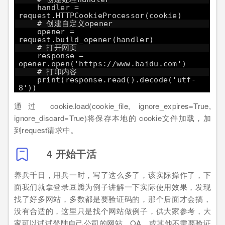
handler =
request.HTTPCookieProcessor(cookie)
# 创建自定义opener
opener =
request.build_opener(handler)
# 打开网页
response =
opener.open('
https://www.baidu.com
')
# 打印内容
print(response.read().decode('utf-
8'))
通过 cookie.load(cookie_file, ignore_expires=True,
ignore_discard=True)将保存本地的 cookie文件加载，加
到request请求中。
4 开始干活
养兵千日，用兵一时，写了这么多了，该实际操作了，下
面我们就拿登录豆瓣为例子讲解一下实际使用效果，发现
找了好多网站，多数都是要验证码的，那个后面才会搞，
没有合适的，这里只是找个网站做例子，供大家参考，大
家可以试试登陆自己公司的网站、OA、或其他不需要验证