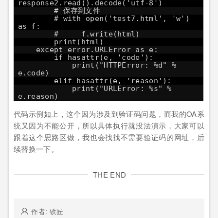
response2.read().decode('utf-8')
# 保存到文件
# with open('test7.html', 'w')
as f:
# f.write(html)
print(html)
except error.URLError as e:
if hasattr(e, 'code'):
print("HTTPError: %d" %
e.code)
elif hasattr(e, 'reason'):
print("URLError: %s" %
e.reason)
代码示例如上，这个因为涉及到验证码问题，而我的OA系
统又因为不能公开，所以具体执行就没法演示，大家可以
跟着这个思路区做，我也会找找不需要验证码的网址，后
续替换一下。
THE END
作者: 铁匠