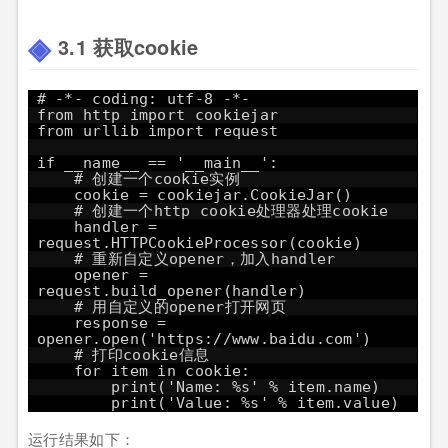
3.1 获取cookie
# -*- coding: utf-8 -*-
from http import cookiejar
from urllib import request
if __name__ == '__main__':
# 创建一个cookie实例
cookie = cookiejar.CookieJar()
# 创建一个http cookie处理器处理cookie
handler =
request.HTTPCookieProcessor(cookie)
# 重新自定义opener，加入handler
opener =
request.build_opener(handler)
# 用自定义的opener打开网页
response =
opener.open('
https://www.baidu.com
')
# 打印cookie信息
for item in cookie:
print('Name: %s' % item.name)
print('Value: %s' % item.value)
运行结果如下：