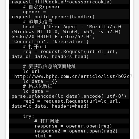
request.HTTPCookieProcessor(cookie)
# 自定义opener
opener =
request.build_opener(handler)
# 添加头信息
head = {'User-Agent': 'Mozilla/5.0
(Windows NT 10.0; Win64; x64; rv:57.0)
Gecko/20100101 Firefox/57.0',
'Connection': 'keep-alive'}
# 打开url
req = request.Request(url=dl_url,
data=dl_data, headers=head)
# 要获取信息的页面地址
lc_url =
'
http://www.bphc.com.cn/article/list/b02e7e2
lc_data = {}
# 格式化数据
lc_data =
parse.urlencode(lc_data).encode('utf-8')
req2 = request.Request(url=lc_url,
data=lc_data, headers=head)
try:
# 打开网址
response = opener.open(req)
response2 = opener.open(req2)
html =