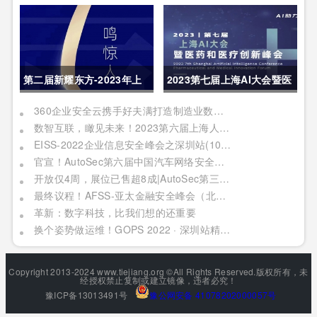
物联网展・深圳站 展会邀请
内容亮点呈现
函
第二届新耀东方-2023年上
2023第七届上海AI大会暨医
海网络安全博览会暨高峰论
药和医疗创新峰会|报名进行
360企业安全云携手好夫满打造制造业数字化转型新范本
数智互联，瞰见未来！2023第六届上海人工智能大会定档四月上海
坛行业盛会1天倒计时
中
EISS-2022企业信息安全峰会之深圳站(10月28日/周五)
官宣！AutoSec第六届中国汽车网络安全周火热来袭，10大特色首度曝光！1000+精准专业观众、60+OEM竞相参与
开放仅4周，展位已售超8成|AutoSec第三届中国汽车数据安全展9月来袭！
最终议程！AFSS-亚太金融安全峰会（北京2022年09月02日周五）
革新：数字科技，比我们想的还重要
换个姿势做运维！GOPS 2022 · 深圳站精彩内容抢先看！
Copyright 2013-2024 www.tiejiang.org ©All Rights Reserved.版权所有，未
经授权禁止复制或建立镜像，违者必究！
豫ICP备13013491号
豫公网安备 41078202000057号