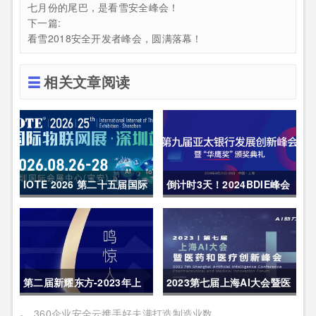
七月份的尾巴，是看雪安全峰会！
下一篇:
看雪2018安全开发者峰会，圆满落幕！
相关文章阅读
IOTE 2026 第二十五届国际
倒计时3天！2024BDIE峰会
物联网展・深圳站 展会邀请
内容亮点呈现
函
第二届新耀东方-2023年上
2023第七届上海AI大会暨医
海网络安全博览会暨高峰论
药和医疗创新峰会|报名进行
360企业安全云携手好夫满打造制造业数字化转型新范本