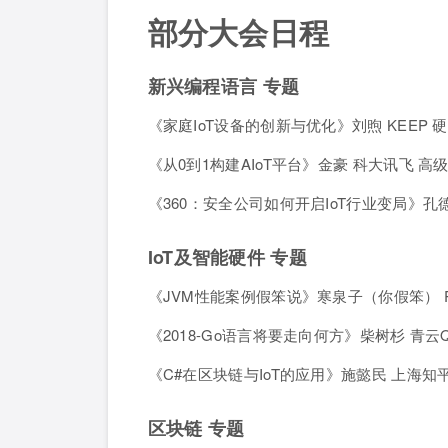
部分大会日程
新兴编程语言 专题
《家庭IoT设备的创新与优化》刘煦 KEEP
《从0到1构建AIoT平台》金豪 科大讯飞 高
《360：安全公司如何开启IoT行业变局》孔德
IoT
及智能硬件 专题
《JVM性能案例假笨说》寒泉子（你假笨） Per
《2018-Go语言将要走向何方》柴树杉 青云Q
《C#在区块链与IoT的应用》施懿民 上海知
区块链 专题