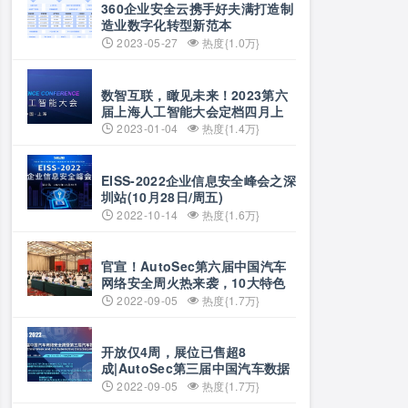
360企业安全云携手好夫满打造制
造业数字化转型新范本
2023-05-27
热度{1.0万}
数智互联，瞰见未来！2023第六
届上海人工智能大会定档四月上
海
2023-01-04
热度{1.4万}
EISS-2022企业信息安全峰会之深
圳站(10月28日/周五)
2022-10-14
热度{1.6万}
官宣！AutoSec第六届中国汽车
网络安全周火热来袭，10大特色
首度曝光！1000+精准专业观众、
2022-09-05
热度{1.7万}
60+OEM竞相参与
开放仅4周，展位已售超8
成|AutoSec第三届中国汽车数据
安全展9月来袭！
2022-09-05
热度{1.7万}