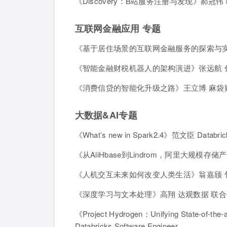
《Discovery：B站服务注册与发现》郝冠
互联网金融应用 专题
《基于居住场景的互联网金融服务的探索与实
《智能金融财税机器人的架构演进》张远航 
《消费信贷的智能化升级之路》王立博 麻袋财
大数据&AI专题
《What’s new in Spark2.4》范文臣 Datab
《从AliHbase到Lindrom，阿里大规模
《人机交互未来如何改变人类生活》翁嘉颀 竹
《深度学习与文本处理》高翔 达观数据 联
《Project Hydrogen：Unifying State-of-the-a
Databricks Software Engineer