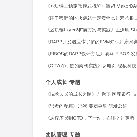
《区块链上稳定币模式概览》潘超 MakerDA
《用了密码的区块链就一定安全么》宋承根 北
《区块链Layer2扩展方案与实践》王渊明 Sta
《DAPP开发者应该了解的EVM知识》康兴
《FIBOS的DAPP设计方法》响马 FIBOS 
《CITA许可链的架构实践》谢晗剑 秘猿科技
个人成长 专题
《技术人员的成长之路》方腾飞 网商银行 
《思考的秘籍》冯湧 美团金服 研发总监
《从程序员到CTO，下一站，在哪？》黄勇 大
团队管理 专题