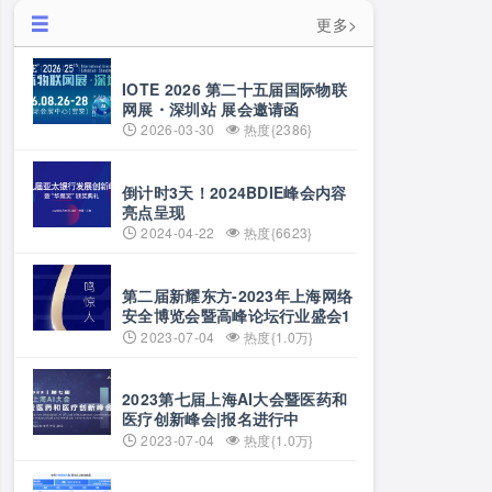
更多>
IOTE 2026 第二十五届国际物联
网展・深圳站 展会邀请函
2026-03-30
热度{2386}
倒计时3天！2024BDIE峰会内容
亮点呈现
2024-04-22
热度{6623}
第二届新耀东方-2023年上海网络
安全博览会暨高峰论坛行业盛会1
天倒计时
2023-07-04
热度{1.0万}
2023第七届上海AI大会暨医药和
医疗创新峰会|报名进行中
2023-07-04
热度{1.0万}