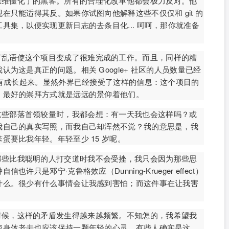
思维僵化了的黑客。所有的合理化改革他都会极力反对。他
只能适得其反。如果你试图向他解释这些不仅仅和 git 的
具集，以便实现更新日志的去条目化... 呵呵，那你就准备
言乱语使这个项目变成了很难完成的工作。而且，同样的糟
为这是真正的问题。相关 Google+ 社区的人员数量已经
没有成长起来。显然外界已经接受了这样的信息：这个项目的
，最好的崇拜方式就是远远的景仰着他们。
这些部落首领较量时，我都会想：有一天我也会这样吗？或
我自己的真实写照，而我自己却浑然不觉？我的意思是，我
蛋要比我年轻。年轻至少 15 岁呢。
那些比我聪明的人打交道时我不会受挫，我只会因为那些思
只是邓宁·克鲁格效应（Dunning-Krueger effect）
什么。很少有什么事情会让我感到害怕；而这件事在让我害
时候，这样的矛盾发生得越来越频繁。不知怎的，我希望我
使身体老去也应该保持一颗年轻的心灵。有些人确实是这