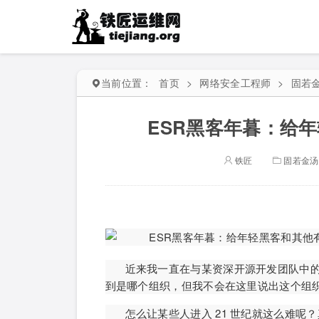
当前位置：
首页
>
网络安全工程师
>
固若
ESR黑客年暮：给
铁匠
固若金汤
近来我一直在与某资深开源开发团队中
到是哪个组织，但我不会在这里说出这个组
怎么让某些人进入 21 世纪就这么难呢？真