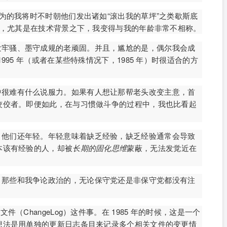
以为的我将时不时朝他们发出诸如“滚出我的草坪”之类歇斯底
现，尤其是在技术背景之下，我变得与我的年龄非常不相称。
发牢骚、墨守成规的老顽固。并且，尴尬的是，偶尔我会成
95 年（或者在某些特殊情况下，1985 年）时很适合的方
中很难有什么说服力。如果有人想让那帮老头改变主意，首
佼佼者。即便如此，在与习惯做斗争的过程中，我也比看起
。他们还年轻。年轻意味着缺乏经验，缺乏经验通常会导致
本该有经验的人，却被
长期的固化思维
蒙蔽，无法发觉近在
。那些和我争论政治的，无论保守党还是非保守党都没有注
件（ChangeLog）这件事。在 1985 年的时候，这是一个
想法是用单独的更新日志条目来记录多个相关文件的变更情