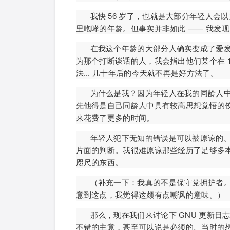
我快 56 岁了，也就是大部分年轻人会
里咆哮的年龄。但事实并非如此 —— 我发
在我这个年龄的大部分人确实变成了爱
为那个打断谈话的人，我会指出他们某个在 19
法... 几十年后的今天就不再是好方法了。
为什么是我？因为年轻人在我的同龄人
先他得是自己同龄人中具有较高思想觉悟的
来花费了更多的时间。
年轻人犯下无知的错误是可以被原谅的
片面的判断。我很难原谅那些经历了足够多
咫尺的东西。
（补充一下：我真的不是保守党拥护者
意到这点，我觉得这颇有点嘲讽的意味。）
那么，现在我们来讨论下 GNU 更新日志文
不错的主意，甚至可以说是必须的。当时的