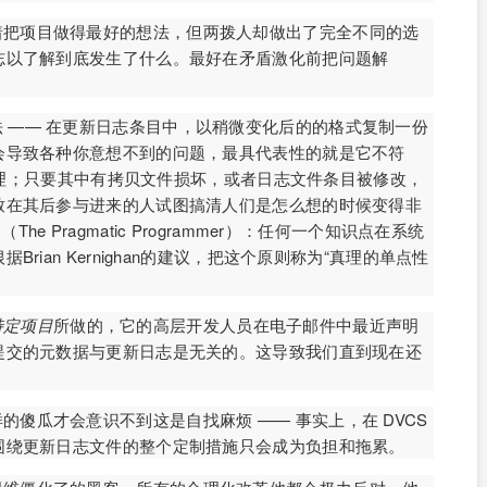
着把项目做得最好的想法，但两拨人却做出了完全不同的选
志以了解到底发生了什么。最好在矛盾激化前把问题解
 —— 在更新日志条目中，以稍微变化后的的格式复制一份
会导致各种你意想不到的问题，最具代表性的就是它不符
truth）”原理；只要其中有拷贝文件损坏，或者日志文件条目被修改，
致在其后参与进来的人试图搞清人们是怎么想的时候变得非
（The Pragmatic Programmer）：任何一个知识点在系统
ian Kernighan的建议，把这个原则称为“真理的单点性
）
特定项目
所做的，它的高层开发人员在电子邮件中最近声明
提交的元数据与更新日志是无关的。这导致我们直到现在还
傻瓜才会意识不到这是自找麻烦 —— 事实上，在 DVCS
围绕更新日志文件的整个定制措施只会成为负担和拖累。