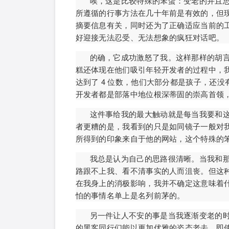
唉，这是比较特殊的笨蛋：变老的并且
所遵循的行事方法在几十年前是有效的，但现在
摘要信息有关，同时还为了正确适应当前的工
好迎接无法忍受、无法想象的疯狂对话吧。
的确，它成功激怒了我。这样那样的胡
糕还体现在他们吸引年轻开发者的过程中，我认
达到了 4 位数，他们大部分都是孩子，还
开发者都是部落中地位根深蒂固的崇高首领
这件事给我的最大触动就是每当我要和
者更糟的是，我看到的只是如同镜子一般对
所得到的印象来自于他的网站，这个特殊的笨
我总是认为自己的思路很清晰。当我和
路跟不上我、看不清事实的人而沮丧。但这种自信也许
在我身上的消极影响，我并不确定这意味着
怕的事情名单上是名列前茅的。
另一件让人不安的事是当我逐渐变老的
的黑客同行们能以更加优雅的姿态老去，即