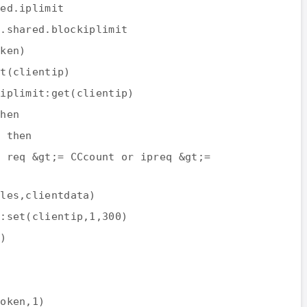
red.iplimit
x.shared.blockiplimit
oken)
et(clientip)
kiplimit:get(clientip)
then
q then
r req &gt;= CCcount or ipreq &gt;=
ules,clientdata)
t:set(clientip,1,300)
3)
token,1)