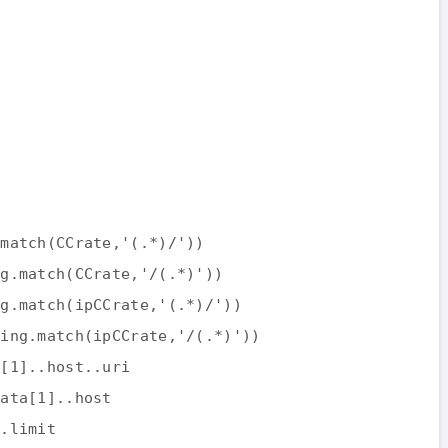
.match(CCrate,'(.*)/'))
ng.match(CCrate,'/(.*)'))
ng.match(ipCCrate,'(.*)/'))
ring.match(ipCCrate,'/(.*)'))
a[1]..host..uri
data[1]..host
d.limit