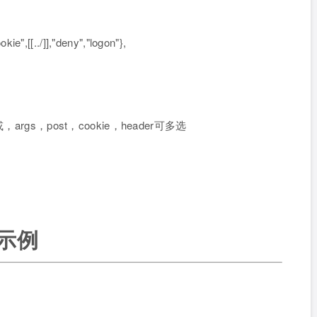
",[[../]],"deny","logon"},
示或，args，post，cookie，header可多选
码示例