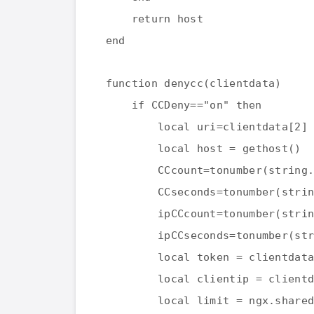
return host
end
function denycc(clientdata)
if CCDeny=="on" then
local uri=clientdata[2]
local host = gethost()
CCcount=tonumber(string
CCseconds=tonumber(stri
ipCCcount=tonumber(stri
ipCCseconds=tonumber(st
local token = clientdat
local clientip = client
local limit = ngx.share