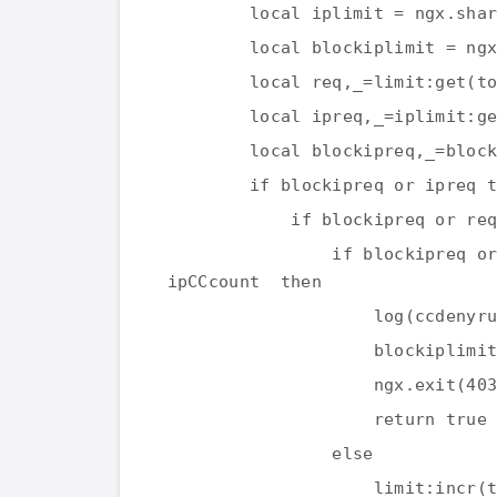
local iplimit = ngx.sha
local blockiplimit = ng
local req,_=limit:get(t
local ipreq,_=iplimit:g
local blockipreq,_=bloc
if blockipreq or ipreq 
if blockipreq or re
if blockipreq o
ipCCcount then
log(ccdenyr
blockiplimi
ngx.exit(40
return true
else
limit:incr(