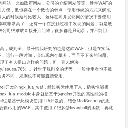
的网站，比如政府网站，公司的介绍网站等等。硬件WAF的
理方便，但也存在一个致命的弱点，使用传统的方式来解包
很大的时候延时比较大，这样在高并发访问的情况下要使用
成本就非常高了；还有一个在接触过程中发现的问题，就是硬
般公司很难敢直接开启阻难，很多都是只记录，并不能阻
，性能高，规则全。最开始我研究的也是这款WAF，但是在实际
下，运行一段时间，会出现内存飙升，而且不下来的问题。
面也发现了有人提出这样的问题，但一直未解决
ModSecurity/issues/785）。针对于规则全的优势，一般使用者也不敢
业务不同，规则也不可能直接套用。
ll开发的ngx_lua_waf，经过实际使用下来，确实性能极
_lua_module本身就是基于为nginx开发的高性能的模
waf也是基于此模块使用LUA开发的。结合ModSecurity的思
来开发适合自己用的WAF，其中使用了很多@loveshell的函数，再此