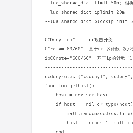
--lua_shared_dict limit 50m
--lua_shared_dict iplimit 20m;
--lua_shared_dict blockiplimit 
-------------------------------
CCDeny="on" --cc攻击开关
CCrate="60/60"--基于url的计数 次/
ipCCrate="600/60"--基于ip的计数 
-------------------------------
ccdenyrules={"ccdeny1","ccdeny"
function gethost()
host = ngx.var.host
if host == nil or type(host
math.randomseed(os.time
host = "nohost"..math.r
end