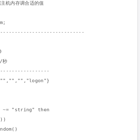
; 根据主机内存调合适的值
5m;
------------------------------
秒
次/秒
------------------
,"","","","logon"}
) ~= "string" then
())
andom()