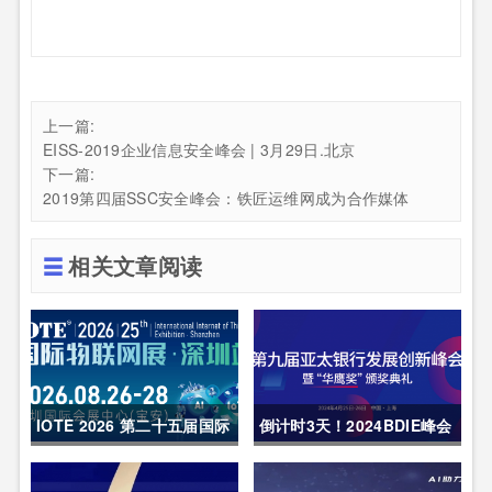
上一篇:
EISS-2019企业信息安全峰会 | 3月29日.北京
下一篇:
2019第四届SSC安全峰会：铁匠运维网成为合作媒体
相关文章阅读
IOTE 2026 第二十五届国际
倒计时3天！2024BDIE峰会
物联网展・深圳站 展会邀请
内容亮点呈现