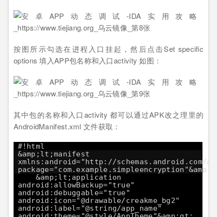
按图所示勾选在进程入口挂起，然后点击Set specific
options 填入APP包名称和入口activity 如图：
其中包的名称和入口activity 都可以通过APK改之理里的
AndroidManifest.xml 文件获取：
#!html
&amp;lt;manifest
xmlns:android="
http://schemas.android.com/ap
package="com.example.simpleencryption"&amp;g
&amp;lt;application
android:allowBackup="true"
android:debuggable="true"
android:icon="@drawable/creakme_bg2"
android:label="@string/app_name"
android:theme="@style/AppTheme"&amp;gt;