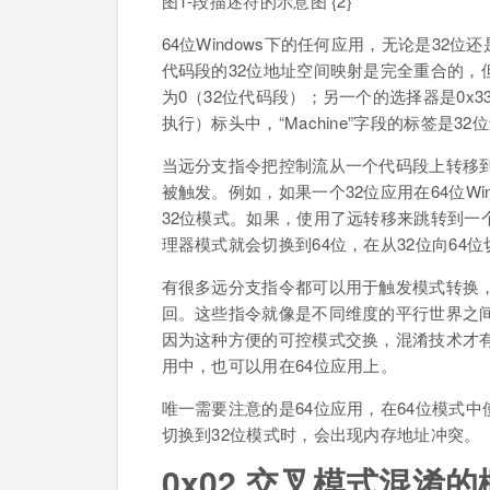
图1-段描述符的示意图 {2}
64位Windows下的任何应用，无论是32
代码段的32位地址空间映射是完全重合的，但
为0（32位代码段）；另一个的选择器是0x3
执行）标头中，“Machine”字段的标签是3
当远分支指令把控制流从一个代码段上转移
被触发。例如，如果一个32位应用在64位Wi
32位模式。如果，使用了远转移来跳转到一
理器模式就会切换到64位，在从32位向64
有很多远分支指令都可以用于触发模式转换，
回。这些指令就像是不同维度的平行世界之
因为这种方便的可控模式交换，混淆技术才有
用中，也可以用在64位应用上。
唯一需要注意的是64位应用，在64位模式
切换到32位模式时，会出现内存地址冲突。
0x02 交叉模式混淆的