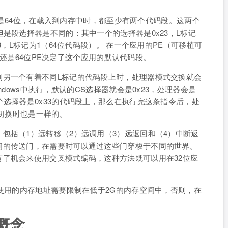
位还是64位，在载入到内存中时，都至少有两个代码段。这两个
是段选择器是不同的：其中一个的选择器是0x23，L标记
3，L标记为1（64位代码段）。 在一个应用的PE（可移植可
2位还是64位PE决定了这个应用的默认代码段。
到另一个有着不同L标记的代码段上时，处理器模式交换就会
ndows中执行，默认的CS选择器就会是0x23，处理器会是
个选择器是0x33的代码段上，那么在执行完这条指令后，处
位切换时也是一样的。
包括（1）远转移（2）远调用（3）远返回和（4）中断返
间的传送门，在需要时可以通过这些门穿梭于不同的世界。
了机会来使用交叉模式编码，这种方法既可以用在32位应
中使用的内存地址需要限制在低于2G的内存空间中，否则，在
概念