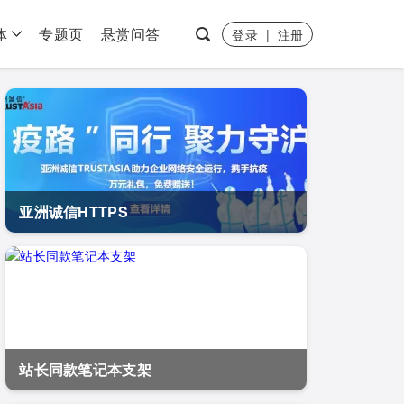
体
专题页
悬赏问答
登录
|
注册
亚洲诚信HTTPS
站长同款笔记本支架