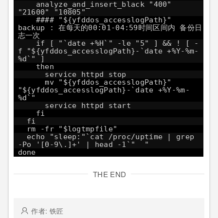
analyze_and_insert_black "400"
"21600" "10805"
#### "${yfddos_accesslogPath}"
backup : 在每天的00:01-04:59时间区间内 备份日
志一次
if [ "`date +%H`" -le "5" ] && ! [ -
f "${yfddos_accesslogPath}-`date +%Y-%m-
%d`" ]
then
service httpd stop
mv "${yfddos_accesslogPath}"
"${yfddos_accesslogPath}-`date +%Y-%m-
%d`"
service httpd start
fi
fi
rm -fr "$logtmpfile"
echo "sleep:"`cat /proc/uptime | grep
-Po '[0-9\.]+' | head -1`" "
done
THE END
作者: 铁匠