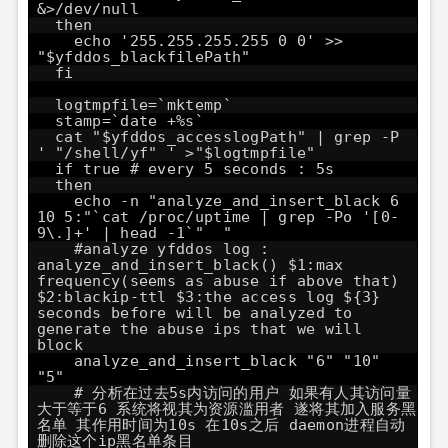
&>/dev/null
then
echo '255.255.255.255 0 0' >>
"$yfddos_blackfilePath"
fi
logtmpfile=`mktemp`
stamp=`date +%s`
cat "$yfddos_accesslogPath" | grep -P
' "/shell/yf" ' >"$logtmpfile"
if true # every 5 seconds : 5s
then
echo -n "analyze_and_insert_black 6
10 5:"`cat /proc/uptime | grep -Po '[0-
9\.]+' | head -1`" "
#analyze yfddos log :
analyze_and_insert_black() $1:max
frequency(seems as abuse if above that)
$2:blackip-ttl $3:the access log ${3}
seconds before will be analyzed to
generate the abuse ips that we will
block
analyze_and_insert_black "6" "10"
"5"
# 分析在过去5s内访问的用户 如果有人其访问量
大于等于6 系统将视其为资源滥用者 遂将其加入服务黑
名单 其作用时间为10s 在10s之后 daemon进程自动
删除这个ip黑名单条目