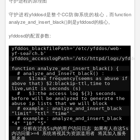
守护进程的原理图
守护进程yfddosd是整个CC防御系统的核心，而function
analyze_and_insert_black()则是yfddosd的核心。
yfddosd的配置参数:
yfddos_blackfilePath='/etc/yfddos/web-
yf-search.b'
yfddos_accesslogPath='/etc/httpd/logs/yfddos
function analyze_and_insert_black() {
# analyze_and_insert_black() :
# $1:max frequency(seems as abuse if
above that) $2:blackip-ttl,time to
live,unit is seconds (s)
# $3:the access log ${3} seconds
before will be analyzed to generate the
abuse ip lists that we will block
# example : analyze_and_insert_black
"limit" "ttl" "time"
# example : analyze_and_insert_black
"4" "10" "5"
# 分析在过去5s内的用户访问日志 如果有人在这5s
内访问量>=4 系统将视其为资源滥用者 将其加入服务
黑名单