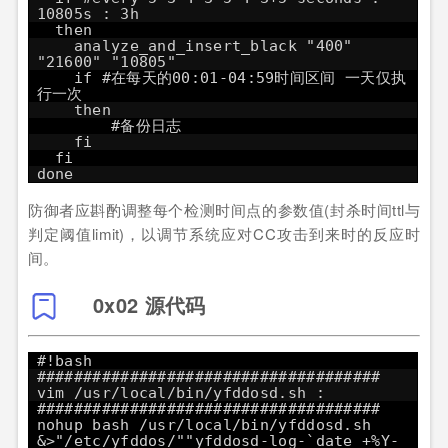
10805s : 3h
then
analyze_and_insert_black "400"
"21600" "10805"
if #在每天的00:01-04:59时间区间 一天仅执
行一次
then
#备份日志
fi
fi
done
防御者应斟酌调整每个检测时间点的参数值(封杀时间ttl与
判定阈值limit)，以调节系统应对CC攻击到来时的反应时
间。
0x02 源代码
#!bash
#####################################
vim /usr/local/bin/yfddosd.sh :
#####################################
nohup bash /usr/local/bin/yfddosd.sh
&>"/etc/yfddos/""yfddosd-log-`date +%Y-