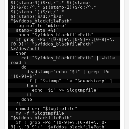
$((stamp-4))$/d;/^.* $((stamp-
3))$/d;/^.* $((stamp-2))$/d;/^.*
$((stamp-1))$/d;/^.*
$((stamp))$/d;/^$/d"
"$yfddos_blackfilePath"
logtmpfile=`mktemp`
stamp=`date +%s`
touch "$yfddos_blackfilePath"
if grep -Po '[0-9]+\.[0-9]+\.[0-9]+\.
[0-9]+' "$yfddos_blackfilePath"
&>/dev/null
then
cat "$yfddos_blackfilePath" | while
read i
do
deadstamp=`echo "$i" | grep -Po
'[0-9]+$'`
if [ "$stamp" -le "$deadstamp" ]
then
echo "$i" >>"$logtmpfile"
fi
done
fi
chmod o+r "$logtmpfile"
mv -f "$logtmpfile"
"$yfddos_blackfilePath"
if ! grep -Po '[0-9]+\.[0-9]+\.[0-
9]+\.[0-9]+' "$yfddos_blackfilePath"