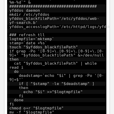
%m-%d`" &
#####################################
yfddos daemon
mkdir /etc/yfddos
yfddos_blackfilePath='/etc/yfddos/web-
yf-search.b'
yfddos_accesslogPath='/etc/httpd/logs/yfddos
### refresh tll
logtmpfile=`mktemp`
stamp=`date +%s`
touch "$yfddos_blackfilePath"
if grep -Po '[0-9]+\.[0-9]+\.[0-9]+\.[0-
9]+' "$yfddos_blackfilePath" &>/dev/null
then
cat "$yfddos_blackfilePath" | while
read i
do
deadstamp=`echo "$i" | grep -Po '[0-
9]+$'`
if [ "$stamp" -le "$deadstamp" ]
then
echo "$i" >>"$logtmpfile"
fi
done
fi
chmod o+r "$logtmpfile"
mv -f "$logtmpfile"