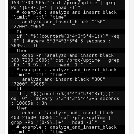
150 2700 905:"`cat /proc/uptime | grep -
Po '[0-9\.]+' | head -1`" "
# example : analyze_and_insert_black
"limit" "ttl" "time"
analyze_and_insert_black "150"
"2700" "905"
fi
if [ "$((counter%(3*4*3*5*4+1)))" -eq
"0" ] #every 5*3*4*3*5*4+5 seconds :
3605s : 1h
then
echo -n "analyze_and_insert_black
300 7200 3605:"`cat /proc/uptime | grep
-Po '[0-9\.]+' | head -1`" "
# example : analyze_and_insert_black
"limit" "ttl" "time"
analyze_and_insert_black "300"
"7200" "3605"
fi
if [ "$((counter%(3*4*3*5*4*3+1)))" -
eq "0" ] #every 5*3*4*3*5*4*3+5 seconds
: 10805s : 3h
then
echo -n "analyze_and_insert_black
400 21600 10805:"`cat /proc/uptime |
grep -Po '[0-9\.]+' | head -1`" "
# example : analyze_and_insert_black
"limit" "ttl" "time"