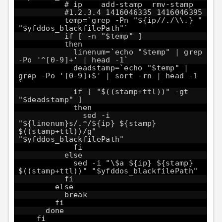
# ip add-stamp rmv-stamp
#1.2.3.4 1416046335 1416046395
temp=`grep -Pn "${ip//./\\.} "
"$yfddos_blackfilePath"`
if [ -n "$temp" ]
then
linenum=`echo "$temp" | grep
-Po '^[0-9]+' | head -1`
deadstamp=`echo "$temp" |
grep -Po '[0-9]+$' | sort -rn | head -1
`
if [ "$((stamp+ttl))" -gt
"$deadstamp" ]
then
sed -i
"${linenum}s/.*/${ip} ${stamp}
$((stamp+ttl))/g"
"$yfddos_blackfilePath"
fi
else
sed -i "\$a ${ip} ${stamp}
$((stamp+ttl))" "$yfddos_blackfilePath"
fi
else
break
fi
done
fi