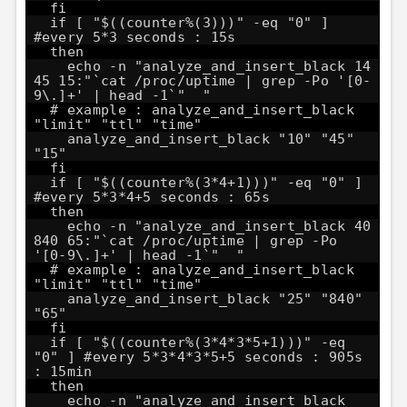
fi
if [ "$((counter%(3)))" -eq "0" ]
#every 5*3 seconds : 15s
then
echo -n "analyze_and_insert_black 14
45 15:"`cat /proc/uptime | grep -Po '[0-
9\.]+' | head -1`" "
# example : analyze_and_insert_black
"limit" "ttl" "time"
analyze_and_insert_black "10" "45"
"15"
fi
if [ "$((counter%(3*4+1)))" -eq "0" ]
#every 5*3*4+5 seconds : 65s
then
echo -n "analyze_and_insert_black 40
840 65:"`cat /proc/uptime | grep -Po
'[0-9\.]+' | head -1`" "
# example : analyze_and_insert_black
"limit" "ttl" "time"
analyze_and_insert_black "25" "840"
"65"
fi
if [ "$((counter%(3*4*3*5+1)))" -eq
"0" ] #every 5*3*4*3*5+5 seconds : 905s
: 15min
then
echo -n "analyze_and_insert_black