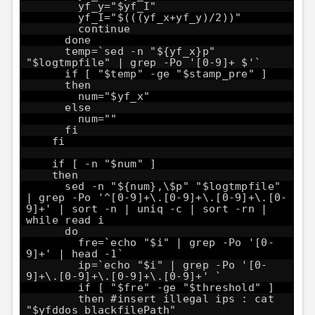
yf_y="$yf_I"
yf_I="$(((yf_x+yf_y)/2))"
continue
done
temp=`sed -n "${yf_x}p"
"$logtmpfile" | grep -Po '[0-9]+ $'`
if [ "$temp" -ge "$stamp_pre" ]
then
num="$yf_x"
else
num=""
fi
fi
if [ -n "$num" ]
then
sed -n "${num},\$p" "$logtmpfile"
| grep -Po '^[0-9]+\.[0-9]+\.[0-9]+\.[0-
9]+' | sort -n | uniq -c | sort -rn |
while read i
do
fre=`echo "$i" | grep -Po '[0-
9]+' | head -1`
ip=`echo "$i" | grep -Po '[0-
9]+\.[0-9]+\.[0-9]+\.[0-9]+' `
if [ "$fre" -ge "$threshold" ]
then #insert illegal ips : cat
"$yfddos_blackfilePath"