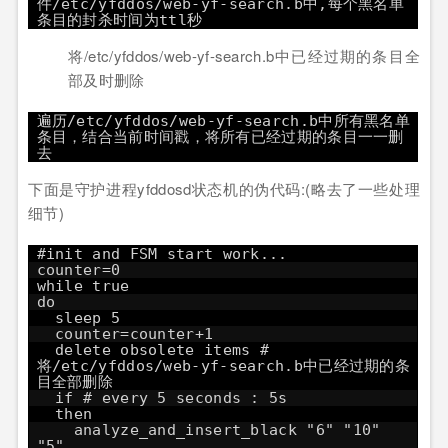
件/etc/yfddos/web-yf-search.b中,每个黑名单
条目的封杀时间为ttl秒
将/etc/yfddos/web-yf-search.b中已经过期的条目全
部及时删除
遍历/etc/yfddos/web-yf-search.b中所有黑名单
条目，结合当前时间戳，将所有已经过期的条目一一删
去
下面是守护进程yfddosd状态机的伪代码:(略去了一些处理
细节)
#init and FSM start work...
counter=0
while true
do
sleep 5
counter=counter+1
delete obsolete items #
将/etc/yfddos/web-yf-search.b中已经过期的条
目全部删除
if # every 5 seconds : 5s
then
analyze_and_insert_black "6" "10"
"5"