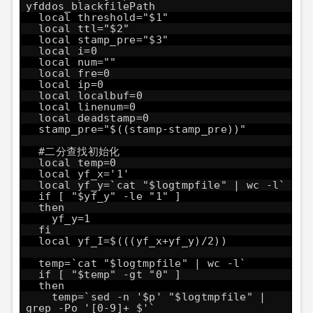
yfddos_blackfilePath
local threshold="$1"
local ttl="$2"
local stamp_pre="$3"
local i=0
local num=""
local fre=0
local ip=0
local localbuf=0
local linenum=0
local deadstamp=0
stamp_pre="$((stamp-stamp_pre))"
#二分查找初始化
local temp=0
local yf_x='1'
local yf_y=`cat "$logtmpfile" | wc -l`
if [ "$yf_y" -le "1" ]
then
yf_y=1
fi
local yf_I=$(((yf_x+yf_y)/2))
temp=`cat "$logtmpfile" | wc -l`
if [ "$temp" -gt "0" ]
then
temp=`sed -n '$p' "$logtmpfile" |
grep -Po '[0-9]+ $'`