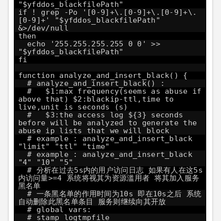
"$yfddos_blackfilePath"
if ! grep -Po '[0-9]+\.[0-9]+\.[0-9]+\.
[0-9]+' "$yfddos_blackfilePath"
&>/dev/null
then
echo '255.255.255.255 0 0' >>
"$yfddos_blackfilePath"
fi
function analyze_and_insert_black() {
# analyze_and_insert_black() :
# $1:max frequency(seems as abuse if
above that) $2:blackip-ttl,time to
live,unit is seconds (s)
# $3:the access log ${3} seconds
before will be analyzed to generate the
abuse ip lists that we will block
# example : analyze_and_insert_black
"limit" "ttl" "time"
# example : analyze_and_insert_black
"4" "10" "5"
# 分析在过去5s内的用户访问日志 如果有人在这5s
内访问量>=4 系统将视其为资源滥用者 将其加入服务
黑名单
# 一条黑名单的作用时间为10s 即在10s之后 系统
自动删除此黑名单条目 服务则继续向其开放
# global vars:
# stamp logtmpfile