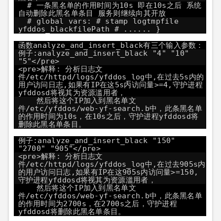
# 一条黑名单的作用时间为10s 即在10s之后 系统
自动删除此黑名单条目 服务则继续向其开放
# global vars: # stamp logtmpfile
yfddos_blackfilePath # ...... }
函数analyze_and_insert_black有三个输入参数：
例子:analyze_and_insert_black "4" "10"
"5"</pre>
<pre>解释: 分析日志文
件/etc/httpd/logs/yfddos_log中,在过去5s内的
用户访问日志,如果有IP在这5s内访问量>=4,守护进程
yfddosd将视其为资源滥用者，
然后将这个IP加入到黑名单文
件/etc/yfddos/web-yf-search.b中，此条黑名单
的作用时间为10s，在10s之后，守护进程yfddosd将
删除此黑名单条目。
例子:analyze_and_insert_black "150"
"2700" "905"</pre>
<pre>解释: 分析日志文
件/etc/httpd/logs/yfddos_log中,在过去905s内
的用户访问日志,如果有IP在这905s内访问量>=150,
守护进程yfddosd将视其为资源滥用者，
然后将这个IP加入到黑名单文
件/etc/yfddos/web-yf-search.b中，此条黑名单
的作用时间为2700s，在2700s之后，守护进程
yfddosd将删除此黑名单条目。