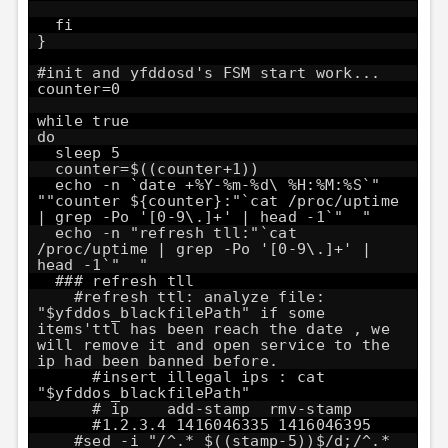
fi
}
#init and yfddosd's FSM start work...
counter=0
while true
do
sleep 5
counter=$((counter+1))
echo -n `date +%Y-%m-%d\ %H:%M:%S`"
""counter ${counter}:"`cat /proc/uptime
| grep -Po '[0-9\.]+' | head -1`" "
echo -n "refresh tll:"`cat
/proc/uptime | grep -Po '[0-9\.]+' |
head -1`" "
### refresh tll
#refresh ttl: analyze file:
"$yfddos_blackfilePath" if some
items'ttl has been reach the date , we
will remove it and open service to the
ip had been banned before.
#insert illegal ips : cat
"$yfddos_blackfilePath"
# ip add-stamp rmv-stamp
#1.2.3.4 1416046335 1416046395
#sed -i "/^.* $((stamp-5))$/d;/^.*