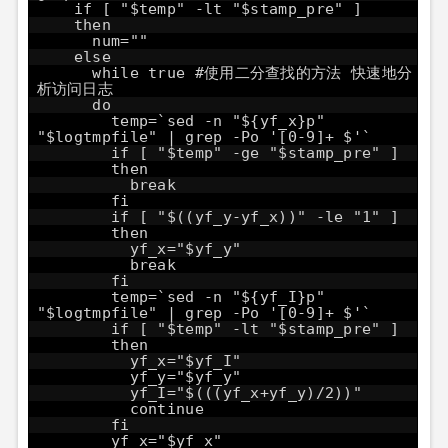
if [ "$temp" -lt "$stamp_pre" ]
then
num=""
else
while true #使用二分查找的方法 快速地分
析访问日志
do
temp=`sed -n "${yf_x}p"
"$logtmpfile" | grep -Po '[0-9]+ $'`
if [ "$temp" -ge "$stamp_pre" ]
then
break
fi
if [ "$((yf_y-yf_x))" -le "1" ]
then
yf_x="$yf_y"
break
fi
temp=`sed -n "${yf_I}p"
"$logtmpfile" | grep -Po '[0-9]+ $'`
if [ "$temp" -lt "$stamp_pre" ]
then
yf_x="$yf_I"
yf_y="$yf_y"
yf_I="$(((yf_x+yf_y)/2))"
continue
fi
yf_x="$yf_x"