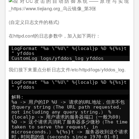
(自定义日志文件的格式)
在httpd.conf的日志参数中，加入如下两行：
LogFormat "%a \"%U\" %{local}p %D %{%s}t
" yfddos
CustomLog logs/yfddos_log yfddos
我们接下来重点分析日志文件/etc/httpd/logs/yfddos_log.
LogFormat "%a \"%U\" %{local}p %D %{%s}t
" yfddos
解释:
%a -> 用户的IP %U -> 请求的URL地址，但并不包
含query string（The URL path requested,
not including any query string.） %
{local}p -> 用户请求的服务器端口（一般为80）
%D -> 这个请求共消耗了服务器多少微秒（The time
taken to serve the request, in
microseconds.） %{%s}t -> 服务器收到这个请求
时，时间戳的值（seconds since 1970-01-01