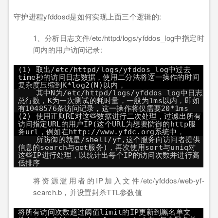
守护进程yfddosd是如何实现上面三个逻辑的:
1、分析日志文件/etc/httpd/logs/yfddos_log中指定时
间内的用户访问记录:
(1) 取出/etc/httpd/logs/yfddos_log中过去
time秒的访问日志数据，使用二分法将这一操作的时间
复杂度压缩到K*log2(N)以内，
其中N为/etc/httpd/logs/yfddos_log中日志
总行数，K为一次测试的耗时量，一般为1ms以内，即如
有1048576条访问记录，这一操作将仅需要20*1ms
(2) 使用正则RE对这些数据进行二次处理，过滤出所有
访问指定URL的用户IP(这个URL为想要防御的http服
务url，例如在
http://www.yfdc.org
系统中，
所防御的就是/shell/yf,这个服务向访问者提供
信息的search与get服务)，再次使用sort与uniq对
这些IP进行处理，以统计出每个IP的访问次数并进行高
低排序
将资源滥用者的IP加入文件/etc/yfddos/web-yf-
search.b，并设置封杀TTL参数值
将所有访问次数超过阈值limit的IP更新到黑名单文