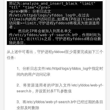
简记为:analyze_and_insert_black "limit"
"ttl" "time"</pre>
<pre>解释: 分析日志文
件/etc/httpd/logs/yfddos_log中,在过去
(time)s内的用户访问日志,如果有IP在这(time)s内
访问量>=limit,守护进程yfddosd将视其为资源滥用
者，
然后此IP将会被加入到黑名单文
件/etc/yfddos/web-yf-search.b中，作用时间为
(ttl)s，在(ttl)s之后，守护进程yfddosd将自动删
除此条目。
从上述中可看出，守护进程yfddosd至少需要完成如下三个
任务:
1、分析日志文件/etc/httpd/logs/yfddos_log中指定时
间内的用户访问记录
2、将资源滥用者的IP加入文件/etc/yfddos/web-yf-
search.b，并设置封杀TTL参数值
3、将/etc/yfddos/web-yf-search.b中已经过期的条目
全部及时删除