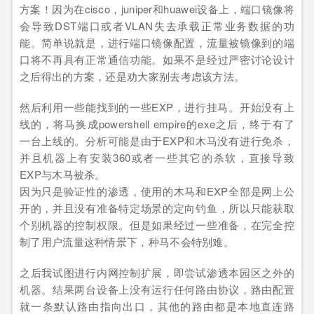
方案！因为在cisco，juniper和huawei设备上，端口镜像将
会导致DST端口或者VLAN失去承载正常业务数据的功
能。简单说就是，进行端口镜像配置，流量被镜像到的端
口将不再具有正常通信功能。如果不是经过严密讨论设计
之后得出的方案，还是劝大家别去考虑该方法。
然后利用一些能找到的一些EXP，进行挂马。开始没有上
线的，将马换成powershell empire的exe之后，终于有了
一台上线的。分析可能是由于EXP和木马没有进行免杀，
并且机器上有安装360或者一些其它的杀软，直接导致
EXP与木马被杀。
因为只是验证性的渗透，使用的木马和EXP全部是网上公
开的，并且没有准备特定场景的定向钓鱼，所以只能获取
个别机器的控制权限。但是如果经过一些准备，在完全控
制了用户流量这种情景下，种马不会特别难。
之后我试图进行内网控制扩展，即尝试渗透本园区之外的
机器。结果两台设备上没有运行任何路由协议，路由配置
就一条默认路由指向出口，其他的路由都是本地直连路