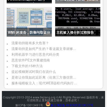
析技术之防御篇
WMI 的攻击，防御与取证分
主机被入侵分析过程报告
析技术之攻击篇
流量劫持能有多大危害？
流量劫持是如何产生的？看这篇文章就够了！
利用机器学习进行恶意代码分类
恶意软件PE文件重建指南
下载文件的15种方法
提起模糊测试时我们在说什么
是谁让你我如此近距离（论第三方微信营销平台的安全隐患）
服务端模板注入：现代WEB远程代码执行（补充翻译和扩展）
Copyright 2013-2024 www.tiejiang.org ©All Rights Reserved.版权所有，未
经授权禁止复制或建立镜像，违者必究！
豫ICP备13013491号
豫公网安备 41078202000057号