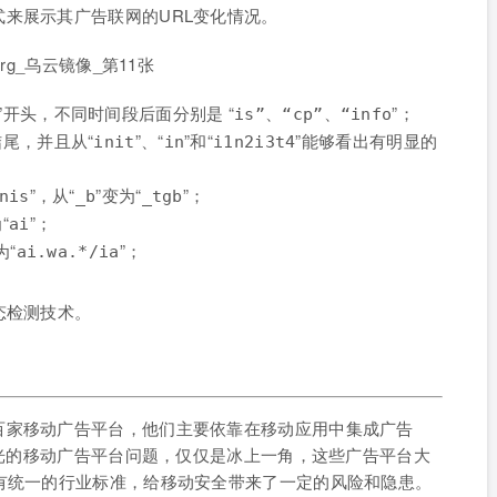
来展示其广告联网的URL变化情况。
”开头，不同时间段后面分别是 “
”；
is”、“cp”、“info
结尾，并且从“
”、“
”和“
”能够看出有明显的
init
in
i1n2i3t4
”，从“
”变为“
”；
nis
_b
_tgb
“
”；
ai
为“
”；
ai.wa.*/ia
态检测技术。
百家移动广告平台，他们主要依靠在移动应用中集成广告
5曝光的移动广告平台问题，仅仅是冰上一角，这些广告平台大
有统一的行业标准，给移动安全带来了一定的风险和隐患。