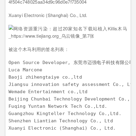
4f504c748025aa34d9c96d0e7f735004
Xuanyi Electronic (Shanghai) Co., Ltd.
被这个木马利用的签名列表：
Open Source Developer, 东莞市迈强电子科技有限公司

Luca Marcone

Baoji zhihengtaiye co.,ltd

Jiangsu innovation safety assessment Co., Ltd.
Wemade Entertainment co.,Ltd

Beijing Chunbai Technology Development Co., Lt
Fuqing Yuntan Network Tech Co.,Ltd.

Guangzhou Kingteller Technology Co.,Ltd.

Shenzhen Liantian Technology Co., Ltd
