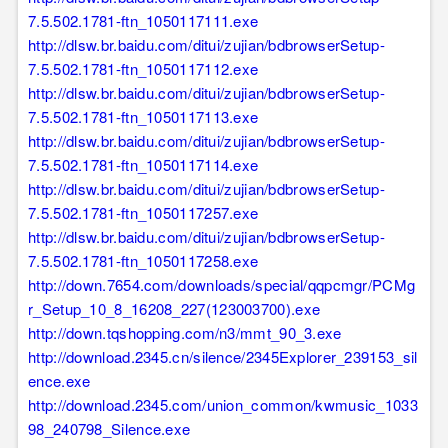
7.5.502.1781-ftn_1050117111.exe
http://dlsw.br.baidu.com/ditui/zujian/bdbrowserSetup-
7.5.502.1781-ftn_1050117112.exe
http://dlsw.br.baidu.com/ditui/zujian/bdbrowserSetup-
7.5.502.1781-ftn_1050117113.exe
http://dlsw.br.baidu.com/ditui/zujian/bdbrowserSetup-
7.5.502.1781-ftn_1050117114.exe
http://dlsw.br.baidu.com/ditui/zujian/bdbrowserSetup-
7.5.502.1781-ftn_1050117257.exe
http://dlsw.br.baidu.com/ditui/zujian/bdbrowserSetup-
7.5.502.1781-ftn_1050117258.exe
http://down.7654.com/downloads/special/qqpcmgr/PCMg
r_Setup_10_8_16208_227(123003700).exe
http://down.tqshopping.com/n3/mmt_90_3.exe
http://download.2345.cn/silence/2345Explorer_239153_sil
ence.exe
http://download.2345.com/union_common/kwmusic_1033
98_240798_Silence.exe