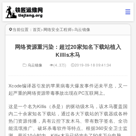
当前位置：
首页
>
网络安全工程师
>
乌云镜像
网络资源重污染：超过20家知名下载站植入
Killis木马
乌云镜像
(4..3万)
2019-09-18 09:41:34
Xcode编译器引发的苹果病毒大爆发事件还未平息，又一
起严重的网络资源带毒事故出现在PC互联网上。
这是一个名为Killis（杀是）的驱动级木马，该木马覆盖国
内二十余家知名下载站，通过各大下载站的下载器或各种
热门资源传播，具有云控下发木马、带有数字签名、全功
能流氓推广、破坏杀毒软件等特点。根据360安全卫士监
测，最近10小时内，Killis木马已经攻击了50多万台电脑。