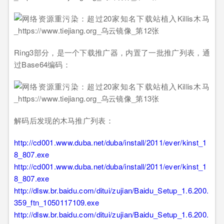
Ring3部分，是一个下载推广器，内置了一批推广列表，通
过Base64编码：
解码后发现的木马推广列表：
http://cd001.www.duba.net/duba/install/2011/ever/kinst_1
8_807.exe
http://cd001.www.duba.net/duba/install/2011/ever/kinst_1
8_807.exe
http://dlsw.br.baidu.com/ditui/zujian/Baidu_Setup_1.6.200.
359_ftn_1050117109.exe
http://dlsw.br.baidu.com/ditui/zujian/Baidu_Setup_1.6.200.