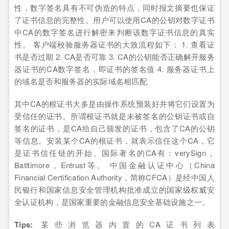
性，数字签名具有不可伪造的特点，同时报文摘要也保证
了证书信息的完整性。用户可以使用CA的公钥对数字证书
中CA的数字签名进行解密来判断该数字证书信息的真实
性。 客户端校验服务器证书的大致流程如下： 1. 查看证
书是否过期 2. CA是否可靠 3. CA的公钥能否正确解开服务
器证书的CA数字签名，即证书的签名值 4. 服务器证书上
的域名是否和服务器的实际域名相匹配
其中CA的根证书大多是由操作系统预装好并将它们设置为
受信任的证书。所谓根证书就是未被签名的公钥证书或自
签名的证书，是CA给自己颁发的证书，包含了CA的公钥
等信息。安装某个CA的根证书，就表示信任这个CA，它
是证书信任链的开始。国际著名的CA有：verySign，
Batltimore，Entrust等。 中国金融认证中心（China
Financial Certification Authority，简称CFCA）是经中国人
民银行和国家信息安全管理机构批准成立的国家级权威安
全认证机构，是国家重要的金融信息安全基础设施之一。
Tips:
某些浏览器内置的CA证书列表