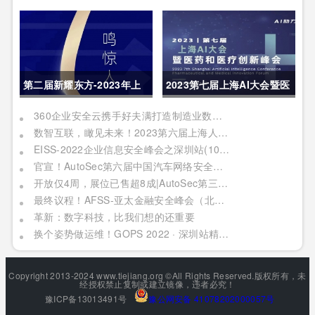
物联网展・深圳站 展会邀请
内容亮点呈现
函
第二届新耀东方-2023年上
2023第七届上海AI大会暨医
海网络安全博览会暨高峰论
药和医疗创新峰会|报名进行
360企业安全云携手好夫满打造制造业数字化转型新范本
数智互联，瞰见未来！2023第六届上海人工智能大会定档四月上海
坛行业盛会1天倒计时
中
EISS-2022企业信息安全峰会之深圳站(10月28日/周五)
官宣！AutoSec第六届中国汽车网络安全周火热来袭，10大特色首度曝光！1000+精准专业观众、60+OEM竞相参与
开放仅4周，展位已售超8成|AutoSec第三届中国汽车数据安全展9月来袭！
最终议程！AFSS-亚太金融安全峰会（北京2022年09月02日周五）
革新：数字科技，比我们想的还重要
换个姿势做运维！GOPS 2022 · 深圳站精彩内容抢先看！
Copyright 2013-2024 www.tiejiang.org ©All Rights Reserved.版权所有，未
经授权禁止复制或建立镜像，违者必究！
豫ICP备13013491号
豫公网安备 41078202000057号