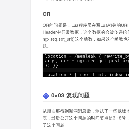
OR
OR的问题是，Lua程序员在写Lua相关的
Header中异常数据，这个数据的会被传递给
ngx.req.set_uri()这个函数，如果
题。
location ~ /memleak { rewrite_b
args, err = ngx.req.get_post_ar
); }}
location / { root html; index i
0×03 复现问题
从朋友那得到漏洞消息后，测试了一些低版本
表，最后公开这个问题的时间节点是3.18号
了这个问题。