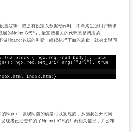
URI设置逻辑，或是有设定头数据动作时，不考虑过滤用户请求
低层的Nginx C代码，最直接相关的代码就是调用的
这个函数也不做Header数据的判断，继续执行下面的逻辑，就会出现问
y_lua_block { ngx.req.read_body(); local
gs(); ngx.req.set_uri( args["url"], true
ndex.html index.htm;}
的Nginx，发现问题的确是可以复现的，从漏洞公开时间
，发现者已经告知的了Nginx和OR的厂商相关信息，并公布