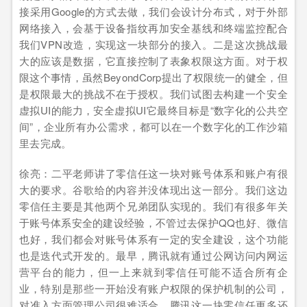
接采用Google的方式去做，我们会设计分布式，对于外部
网络接入，会基于设备指纹再加安全基线和终端监控配合
我们VPN改造，实现这一块部分的接入。二是这次挑战最
大的应该是数据，它直接控制了表象权限这方面。对于权
限这个事情，虽然BeyondCorp提出了权限统一的健全，但
是权限最大的挑战不在于授权。我们试图去构建一个安全
虚拟UI的能力，安全虚拟UI它最终目标是“数字化的公共空
间”，企业所有办公需求，都可以在一个数字化的工作沙箱
里去完成。
徐亮：二平老师讲了零信任这一块对账号体系和账户有很
大的要求。谷歌给的内容并没体现出这一部分。我们这边
零信任主要是其他两个兄弟团队实现的。我们有很多年关
于账号体系安全的建设经验，不管过去保护QQ也好、微信
也好，我们都会对账号体系有一定的安全建设，这个功能
也是迭代式开发的。最早，腾讯就有通过公网访问内网运
营平台的能力，但一上来就到零信任可能不适合所有企
业，特别是那些一开始没有账户权限的保护机制的公司，
对准入方面管理公司很难适合。腾讯这一块零信任更多还