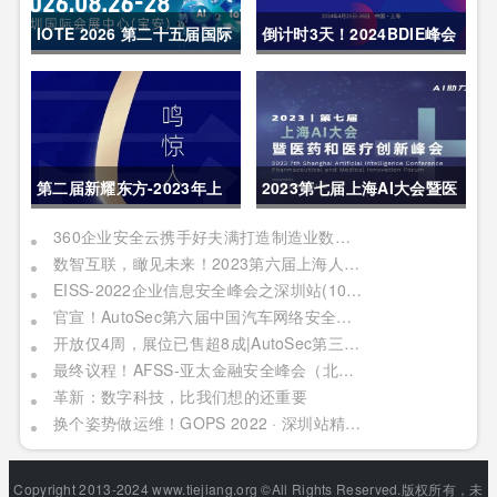
IOTE 2026 第二十五届国际
倒计时3天！2024BDIE峰会
物联网展・深圳站 展会邀请
内容亮点呈现
函
第二届新耀东方-2023年上
2023第七届上海AI大会暨医
海网络安全博览会暨高峰论
药和医疗创新峰会|报名进行
360企业安全云携手好夫满打造制造业数字化转型新范本
数智互联，瞰见未来！2023第六届上海人工智能大会定档四月上海
坛行业盛会1天倒计时
中
EISS-2022企业信息安全峰会之深圳站(10月28日/周五)
官宣！AutoSec第六届中国汽车网络安全周火热来袭，10大特色首度曝光！1000+精准专业观众、60+OEM竞相参与
开放仅4周，展位已售超8成|AutoSec第三届中国汽车数据安全展9月来袭！
最终议程！AFSS-亚太金融安全峰会（北京2022年09月02日周五）
革新：数字科技，比我们想的还重要
换个姿势做运维！GOPS 2022 · 深圳站精彩内容抢先看！
Copyright 2013-2024 www.tiejiang.org ©All Rights Reserved.版权所有，未