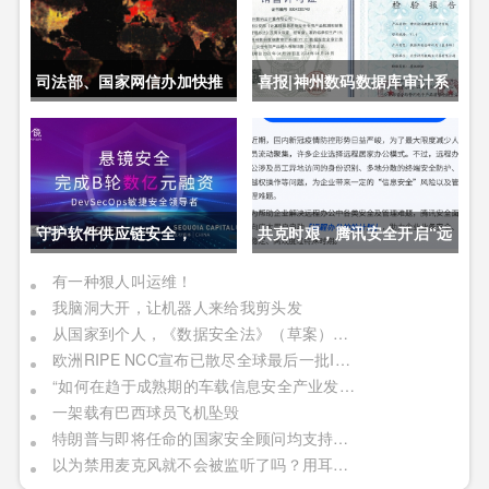
司法部、国家网信办加快推
喜报|神州数码数据库审计系
动制定《未成年人网络保护
统获公安部销售许可证
条例》
守护软件供应链安全，
共克时艰，腾讯安全开启“远
DevSecOps头部厂商「悬
程办公护航计划”
有一种狠人叫运维！
我脑洞大开，让机器人来给我剪头发
镜安全」完成B轮数亿元融
从国家到个人，《数据安全法》（草案）对我们将有何影响
资
欧洲RIPE NCC宣布已散尽全球最后一批IPv4地址
“如何在趋于成熟期的车载信息安全产业发展阶段中成功获取商业机遇”
一架载有巴西球员飞机坠毁
特朗普与即将任命的国家安全顾问均支持攻击性网络武器
以为禁用麦克风就不会被监听了吗？用耳机也可以哟