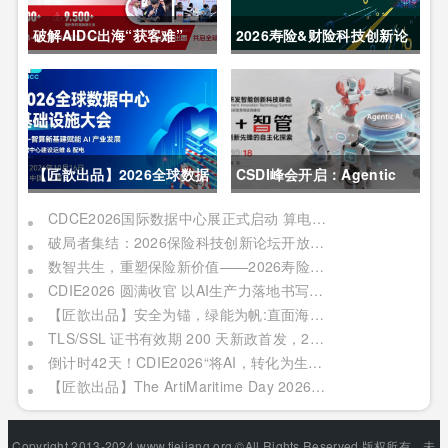
破解AIDC出海“获客难”
2026寿险&财险科技创新论
CDCE2026数据中心展
坛圆满举办
以“算电协同”重构全球算力
供应链
【匠歆出品】2026全球数据
CSDI峰会开启：Agentic
中心基础设施大会首发｜院
AI 落地应用的黄金期，智能
CDCE2026国际数据中心展正式启动 算电协同驱动产业升级 搭建全球合作平台
破局者集结：2026保险科技创新论坛开放“数智共生”最佳实践案例征集
士领衔，100+头部企业已确
系统重塑生产力
数智共生，重塑保险新价值——2026寿险&财险科技创新论坛即将启幕
认，500人齐聚上海
CDIE2026 圆满收官 以AI生产力落地书写数字化转型新答卷
【匠歆出品】安全为锚，绿能为帆:直面海事网络安全与绿色航运的双重挑战@The ArtiMaritime Day 2026匠歆海事攻坚日 | 5月29日·上海
TLS/SSL 证书有效期 200 天新政首发，2026 亚数TrustAsia CaaS 2.0 发布会邀您见证！
倒计时42天！CDIE2026“将AI，转化为生产力”峰会启幕在即！
【匠歆出品】The ArtiMaritime Day 2026匠歆海事攻坚日 | 5月28日·上海
Copyright 2013-2024 www.tiejiang.org ©All Rights Reserved.版权所有，未