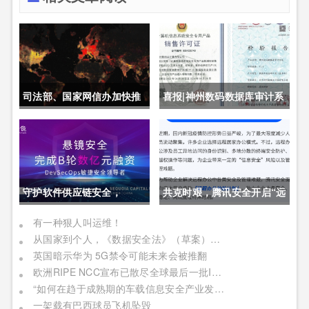
司法部、国家网信办加快推
喜报|神州数码数据库审计系
动制定《未成年人网络保护
统获公安部销售许可证
条例》
守护软件供应链安全，
共克时艰，腾讯安全开启“远
DevSecOps头部厂商「悬
程办公护航计划”
有一种狠人叫运维！
从国家到个人，《数据安全法》（草案）对我们将有何影响
镜安全」完成B轮数亿元融
英国暗示华为 5G禁令可能未来会被推翻
资
欧洲RIPE NCC宣布已散尽全球最后一批IPv4地址
“如何在趋于成熟期的车载信息安全产业发展阶段中成功获取商业机遇”
一架载有巴西球员飞机坠毁