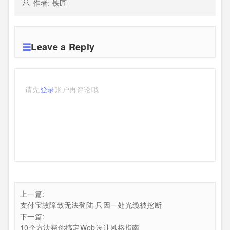
作者: 铁匠
Leave a Reply
请先
登录
账户再评论哦
上一篇:
支付宝故障致无法登陆 只因一处光缆被挖断
下一篇:
10个方法帮你搞定Web设计风格指南