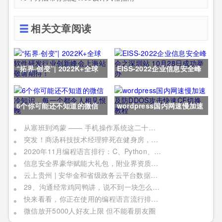
相关文章阅读
“拓界·创变”| 2022K+全球
EISS-2022企业信息安全峰
软件研发行业创新峰会上海
会之深圳站 10月28日成功
6个你可能还不知道的微信
wordpress国内网速慢加速
站敬请期待！
举办
冷知识，每一个都令人相见
及防DDOS攻击快速CF切换
从塞班到鸿蒙 —— 手机操作系统这二十年历程
突发！商汤科技技术经理猝死在健身房，网友：996福报何时是个头
恨晚
教程
2020年11月编程语言排行：C、Python、Java
信息安全界豪华赋能大礼包，附业界资质证书备考指南！
云上贵州 | 安华金和省级政务云平台数据安全实践
29、沟通经常鸡同鸭讲，说不到一块怎么办？
快来看看，你正在使用的编程语言流行排行榜！别被时代淘汰了
微信放开5000人好友上限 但不能看朋友圈