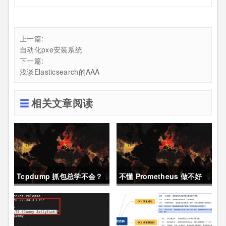
上一篇:
自动化pxe安装系统
下一篇:
浅谈Elasticsearch的AAA
相关文章阅读
Tcpdump 抓包总学不会？
不懂 Prometheus 做不好
这篇保姆级教程，今天可以
运维？那就来看这一篇干货
拿下！
吧。