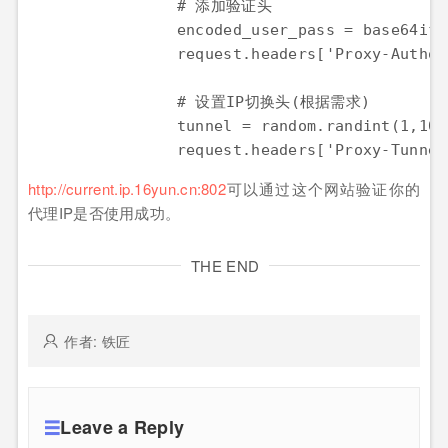
# 添加验证头
encoded_user_pass
=
base64ify
request
.
headers
[
'Proxy-Author
# 设置IP切换头(根据需求)
tunnel
=
random
.
randint
(
1
,
100
request
.
headers
[
'Proxy-Tunnel
http://current.ip.16yun.cn:802
可以通过这个网站验证你的
代理IP是否使用成功。
THE END
作者: 铁匠
Leave a Reply