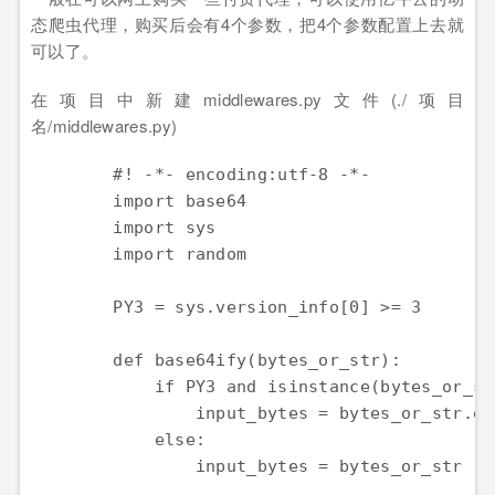
态爬虫代理，购买后会有4个参数，把4个参数配置上去就
可以了。
在项目中新建middlewares.py文件(./项目
名/middlewares.py)
#! -*- encoding:utf-8 -*-
import
base64
import
sys
import
random
PY3
=
sys
.
version_info
[
0
] 
>=
3
def
base64ify
(
bytes_or_str
if
PY3
and
isinstance
(
bytes_or_st
input_bytes
=
bytes_or_str
.
en
else
input_bytes
=
bytes_or_str