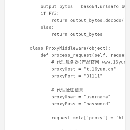
output_bytes
=
base64
.
urlsafe_b64
if
PY3
return
output_bytes
.
decode
(
'a
else
return
output_bytes
class
ProxyMiddleware
(
object
def
process_request
(
self
, 
request
# 代理服务器(产品官网 www.16yun.
proxyHost
=
"t.16yun.cn"
proxyPort
=
"31111"
# 代理验证信息
proxyUser
=
"username"
proxyPass
=
"password"
request
.
meta
[
'proxy'
] 
=
"http