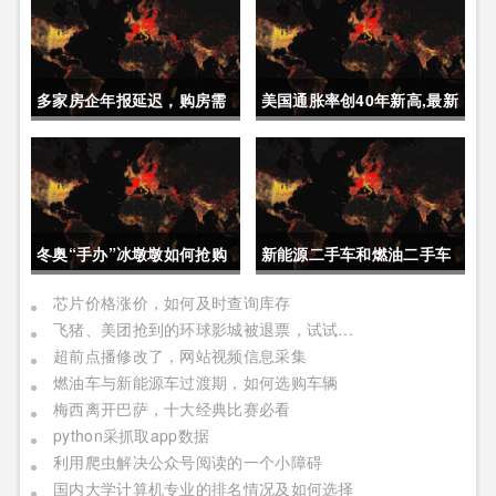
多家房企年报延迟，购房需
美国通胀率创40年新高,最新
要重点关注
经济动态
冬奥“手办”冰墩墩如何抢购
新能源二手车和燃油二手车
如何选择
芯片价格涨价，如何及时查询库存
飞猪、美团抢到的环球影城被退票，试试官方APP
超前点播修改了，网站视频信息采集
燃油车与新能源车过渡期，如何选购车辆
梅西离开巴萨，十大经典比赛必看
python采抓取app数据
利用爬虫解决公众号阅读的一个小障碍
国内大学计算机专业的排名情况及如何选择