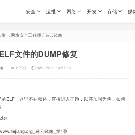
安全
运维
网络
开发
存储
媒
镜像
>
网络安全工程师 / 乌云镜像
ELF文件的DUMP修复
像
(2.7万)
2020-09-21 16:57:36
的ELF，这里不在叙述，直接进入正题，以某加固为例，如何
载
der