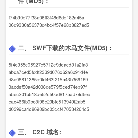
件 (MD5)：
f74b90e77f38a06ff3f48d6de182a45a
06d9330a56373d4bc4f57e28b8827ed5
二、 SWF下载的木马文件(MD5)：
5f4c355c95927c5712e9deacd31a2fa8
abda7ced5fddf2339d076d62a6b91d4e
d8a06811385e0fd463f215a43b366169
3acdef50a42d038de579f5ced74eb97f
a5ec201b518ce52c50cd8175ad79d5ea
eac466fb9be8f98c29bfe513949f2ab5
d0399ca4c86909bc03ccf470534264c5
三、 C2C 域名: