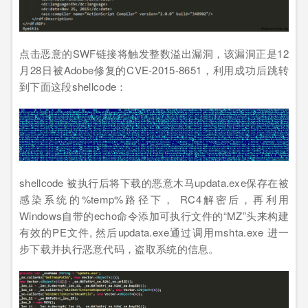
点击恶意的SWF链接将触发整数溢出漏洞，该漏洞正是12
月28日被Adobe修复的CVE-2015-8651，利用成功后跳转
到下面这段shellcode：
shellcode 被执行后将下载的恶意木马updata.exe保存在被
感染系统的%temp%路径下， RC4解密后，再利用
Windows自带的echo命令添加可执行文件的“MZ”头来构建
有效的PE文件, 然后updata.exe通过调用mshta.exe 进一
步下载并执行恶意代码，盗取系统的信息。